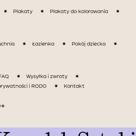
Plakaty
Plakaty do kolorowania
uchnia
Łazienka
Pokój dziecka
FAQ
Wysyłka i zwroty
prywatności i RODO
Kontakt
CO