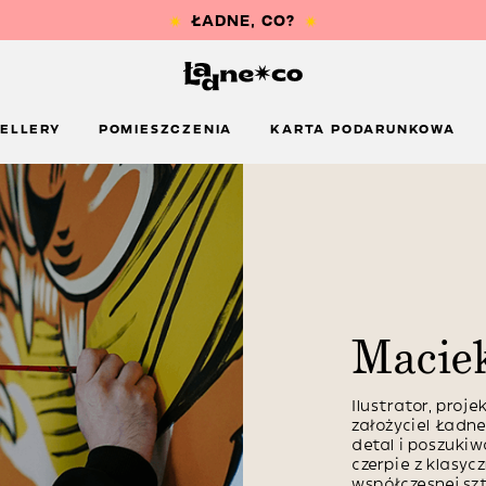
ELLERY
POMIESZCZENIA
KARTA PODARUNKOWA
Macie
Ilustrator, proje
założyciel Ładn
detal i poszukiw
czerpie z klasyc
współczesnej szt