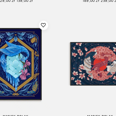
129,00
zł
139,00
zł
189,00
zł
239,00