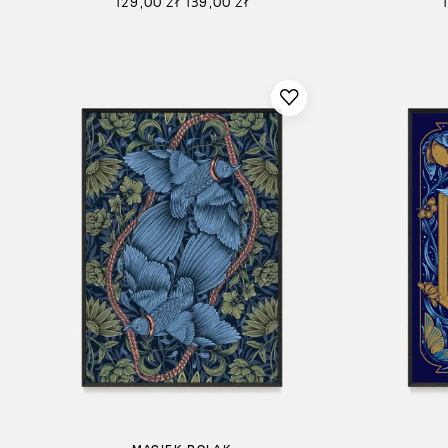
129,00
zł
139,00
zł