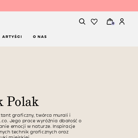
0
ARTYŚCI
O NAS
k Polak
ktant graficzny, twórca murali i
e.co. Jego prace wyróżnia dbałość o
anie emocji w naturze. Inspiracje
znych technik graficznych oraz
uki miejskiej.