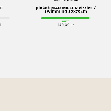
MACIEK POLAK
CE
plakat MAC MILLER circles /
swimming 50x70cm
DUŻO
ł
149,00
zł