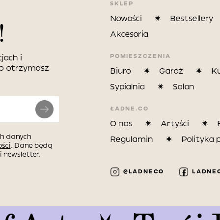
SKLEP
Nowości
Bestsellery
!
Akcesoria
POMIESZCZENIA
jach i
wo otrzymasz
Biuro
Garaż
K
Sypialnia
Salon
ŁADNE.CO
O nas
Artyści
h danych
Regulamin
Polityka 
ści
. Dane będą
 newsletter.
@LADNECO
LADNE