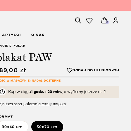
0
ARTYŚCI
O NAS
ACIEK POLAK
plakat PAW
189,00
zł
LOŚĆ W MAGAZYNIE: NADAL DOSTĘPNE
Kup w ciągu
1 godz. : 20 min.
, a wyślemy jeszcze dziś!
jniższa cena (
5 sierpnia, 2026
):
189,00
zł
ORMAT
30x40 cm
50x70 cm