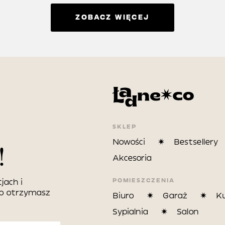
ZOBACZ WIĘCEJ
SKLEP
Nowości
Bestsellery
!
Akcesoria
POMIESZCZENIA
jach i
wo otrzymasz
Biuro
Garaż
K
Sypialnia
Salon