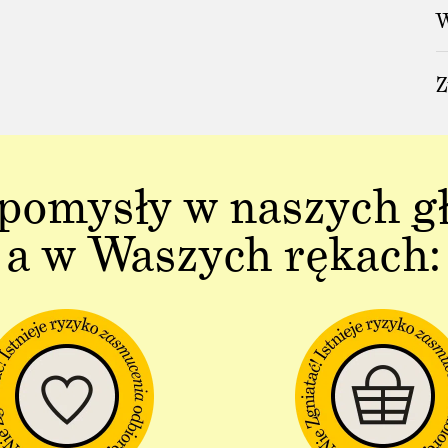
W
Z
pomysły w naszych g
a w Waszych rękach: