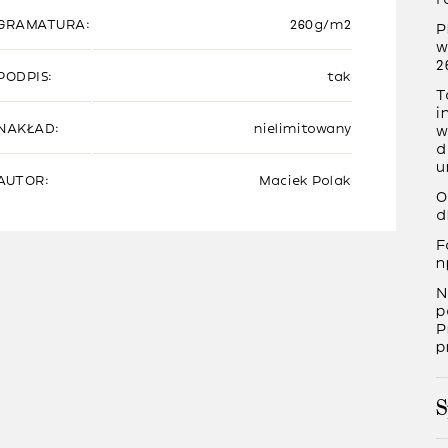
GRAMATURA:
260g/m2
P
w
2
PODPIS:
tak
T
i
NAKŁAD:
nielimitowany
w
d
u
AUTOR:
Maciek Polak
O
d
F
n
N
p
P
p
S