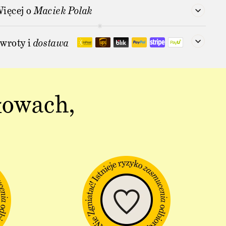
ięcej o
Maciek Polak
wroty i
dostawa
łowach,