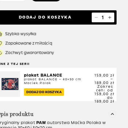
DODAJ DO KOSZYKA
Szybka wysyłka
Zapakowane z miłością
Zachwyt gwarantowany
NNE Z TEJ SERII
plakat BALANCE
159,00
zł
–
plakat BALANCE – 40×50 cm
189,00
zł
Maciek Polak
Zakres
cen: od
DODAJ DO KOSZYKA
159,00 zł
do
189,00 zł
pis produktu
ryginalny plakat
PAW
autorstwa Maćka Polaka w
ormacie 30×40 i 50×70 cm.