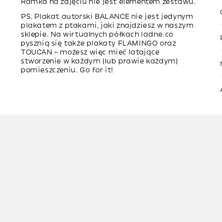
Ramka na zdjęciu nie jest elementem zestawu.
PS. Plakat autorski BALANCE nie jest jedynym
plakatem z ptakami, jaki znajdziesz w naszym
sklepie. Na wirtualnych półkach
ladne.co
pysznią się także plakaty
FLAMINGO
oraz
TOUCAN
– możesz więc mieć latające
stworzenie w każdym (lub prawie każdym)
pomieszczeniu. Go for it!