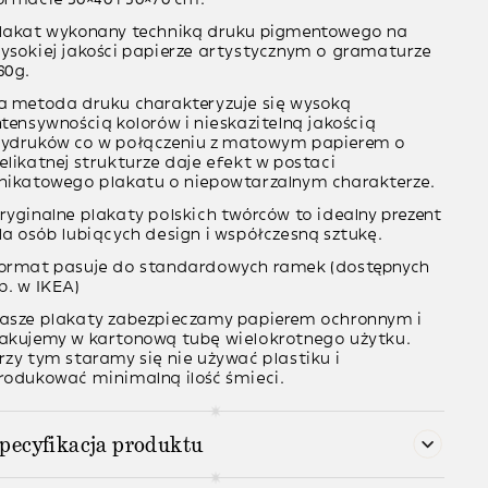
lakat wykonany techniką
druku pigmentowego
na
ysokiej jakości papierze artystycznym o gramaturze
60g
.
a metoda druku charakteryzuje się wysoką
ntensywnością kolorów i nieskazitelną jakością
ydruków co w połączeniu z matowym papierem o
elikatnej strukturze daje efekt w postaci
nikatowego plakatu o niepowtarzalnym charakterze.
ryginalne plakaty polskich twórców to idealny prezent
la osób lubiących design i współczesną sztukę.
ormat pasuje do standardowych ramek (dostępnych
p. w IKEA)
asze plakaty zabezpieczamy papierem ochronnym i
akujemy w kartonową tubę wielokrotnego użytku.
rzy tym staramy się nie używać plastiku i
rodukować minimalną ilość śmieci.
pecyfikacja produktu