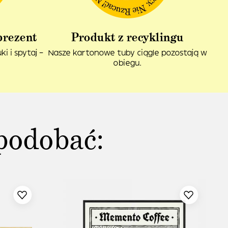
prezent
Produkt z recyklingu
i i spytaj –
Nasze kartonowe tuby ciągle pozostają w
obiegu.
podobać: