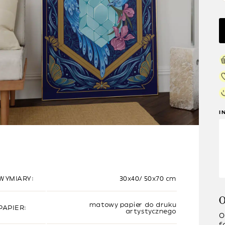
I
WYMIARY:
30x40/ 50x70 cm
O
matowy papier do druku
PAPIER:
artystycznego
O
f