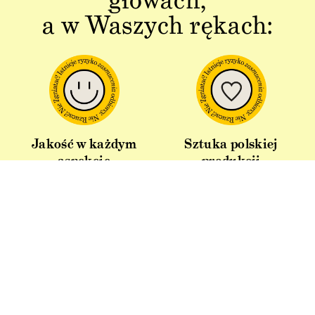
a w Waszych rękach:
Jakość w każdym
Sztuka polskiej
aspekcie
produkcji
Dbałość o detal od plakatu do
Od projektu po opakowania –
opakowania.
wszystko powstaje w Polsce!
Idealny pomysł na
Produkt z recyklingu