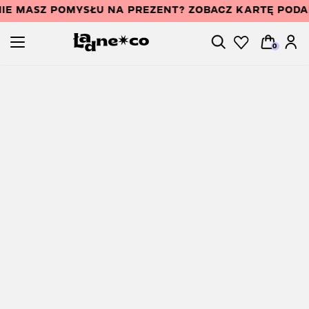
IE MASZ POMYSŁU NA PREZENT? ZOBACZ KARTĘ POD
0