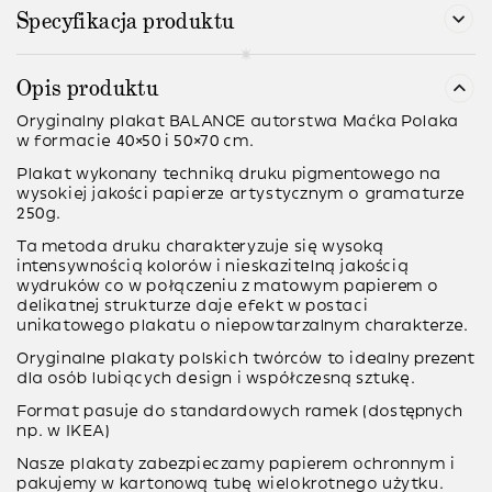
Specyfikacja produktu
Opis produktu
Oryginalny plakat BALANCE autorstwa Maćka Polaka
w formacie 40×50 i 50×70 cm.
Plakat wykonany techniką
druku pigmentowego
na
wysokiej jakości papierze artystycznym o gramaturze
250g
.
Ta metoda druku charakteryzuje się wysoką
intensywnością kolorów i nieskazitelną jakością
wydruków co w połączeniu z matowym papierem o
delikatnej strukturze daje efekt w postaci
unikatowego plakatu o niepowtarzalnym charakterze.
Oryginalne plakaty polskich twórców to idealny prezent
dla osób lubiących design i współczesną sztukę.
Format pasuje do standardowych ramek (dostępnych
np. w IKEA)
Nasze plakaty zabezpieczamy papierem ochronnym i
pakujemy w kartonową tubę wielokrotnego użytku.