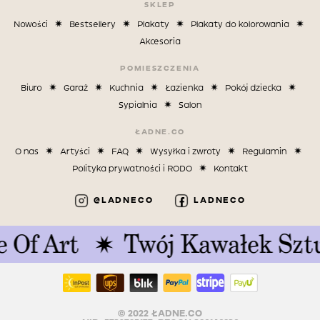
SKLEP
Nowości
Bestsellery
Plakaty
Plakaty do kolorowania
Akcesoria
POMIESZCZENIA
Biuro
Garaż
Kuchnia
Łazienka
Pokój dziecka
Sypialnia
Salon
ŁADNE.CO
O nas
Artyści
FAQ
Wysyłka i zwroty
Regulamin
Polityka prywatności i RODO
Kontakt
@LADNECO
LADNECO
Of Art
Twój Kawałek Sztuk
© 2022 ŁADNE.CO