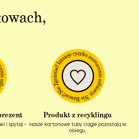
łowach,
prezent
Produkt z recyklingu
i i spytaj –
Nasze kartonowe tuby ciągle pozostają w
obiegu.