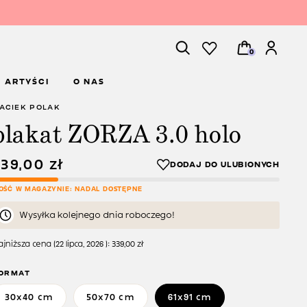
0
ARTYŚCI
O NAS
ACIEK POLAK
plakat ZORZA 3.0 holo
339,00
zł
LOŚĆ W MAGAZYNIE: NADAL DOSTĘPNE
Wysyłka kolejnego dnia roboczego!
jniższa cena (
22 lipca, 2026
):
339,00
zł
ORMAT
30x40 cm
50x70 cm
61x91 cm