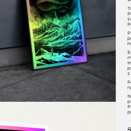
T
P
ś
P
P
p
h
E
m
I
p
z
F
n
N
p
P
p
S