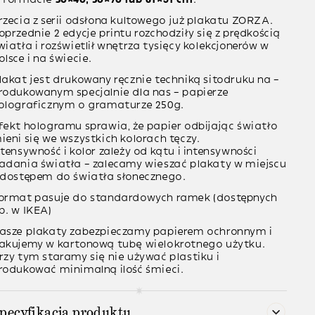
rzecia z serii odsłona kultowego już plakatu ZORZA.
oprzednie 2 edycje printu rozchodziły się z prędkością
wiatła i rozświetlił wnętrza tysięcy kolekcjonerów w
olsce i na świecie.
lakat jest
drukowany ręcznie
techniką sitodruku na –
rodukowanym specjalnie dla nas –
papierze
olograficznym
o gramaturze
250g
.
fekt hologramu sprawia, że papier odbijając światło
ieni się we wszystkich kolorach tęczy.
ntensywność i kolor zależy od kątu i intensywności
adania światła – zalecamy wieszać plakaty w miejscu
 dostępem do światła słonecznego.
ormat pasuje do standardowych ramek (dostępnych
p. w IKEA)
asze plakaty zabezpieczamy papierem ochronnym i
akujemy w kartonową tubę wielokrotnego użytku.
rzy tym staramy się nie używać plastiku i
rodukować minimalną ilość śmieci.
pecyfikacja produktu