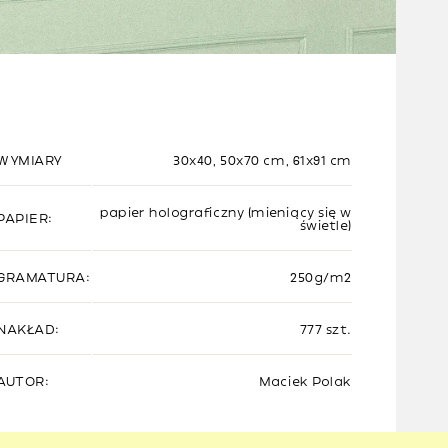
WYMIARY
30x40, 50x70 cm, 61x91 cm
papier holograficzny (mieniący się w
PAPIER:
świetle)
GRAMATURA:
250g/m2
NAKŁAD:
777 szt.
AUTOR:
Maciek Polak