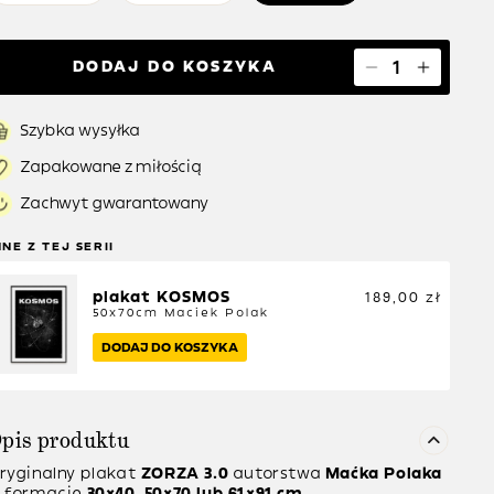
DODAJ DO KOSZYKA
Szybka wysyłka
Zapakowane z miłością
Zachwyt gwarantowany
NNE Z TEJ SERII
plakat KOSMOS
189,00
zł
50x70cm
Maciek Polak
DODAJ DO KOSZYKA
pis produktu
ryginalny plakat
ZORZA 3.0
autorstwa
Maćka Polaka
 formacie
30×40, 50×70 lub 61×91 cm
.