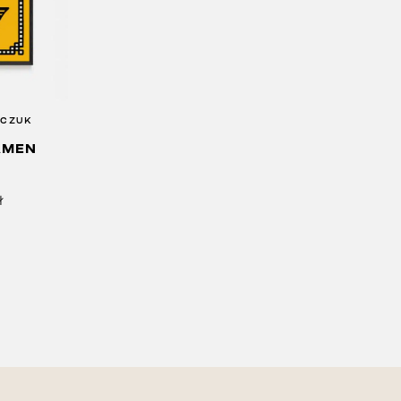
PCZUK
AMEN
ł