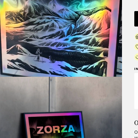
I
O
O
w