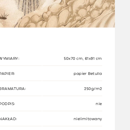
WYMIARY:
50x70 cm, 61x91 cm
PAPIER:
papier Betulla
GRAMATURA:
250g/m2
PODPIS:
nie
NAKŁAD:
nielimitowany