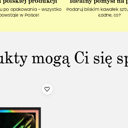
 polskiej produkcji
Idealny pomysł na 
u po opakowania – wszystko
Podaruj bliskim kawałek sztuk
powstaje w Polsce!
Ładne, co?
ukty mogą Ci się s