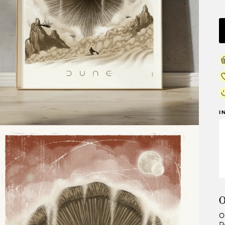
I
O
O
P