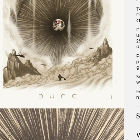
T
F
c
P
u
2
d
P
p
g
S
w
F
n
S
W