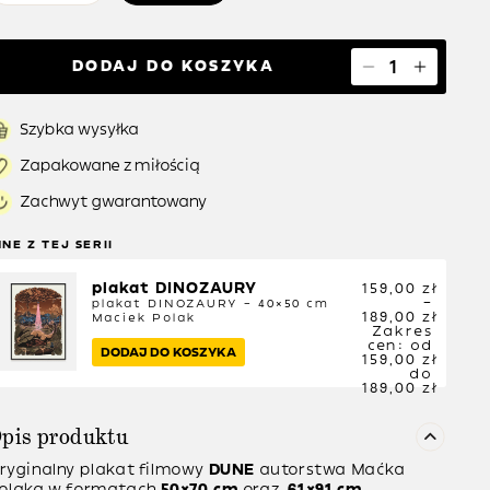
DODAJ DO KOSZYKA
Szybka wysyłka
Zapakowane z miłością
Zachwyt gwarantowany
NNE Z TEJ SERII
plakat DINOZAURY
159,00
zł
–
plakat DINOZAURY – 40×50 cm
189,00
zł
Maciek Polak
Zakres
cen: od
DODAJ DO KOSZYKA
159,00 zł
do
189,00 zł
pis produktu
ryginalny plakat filmowy
DUNE
autorstwa Maćka
olaka w formatach
50×70 cm
oraz
61×91 cm
.