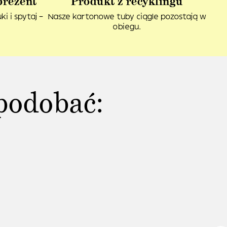
prezent
Produkt z recyklingu
i i spytaj –
Nasze kartonowe tuby ciągle pozostają w
obiegu.
podobać: