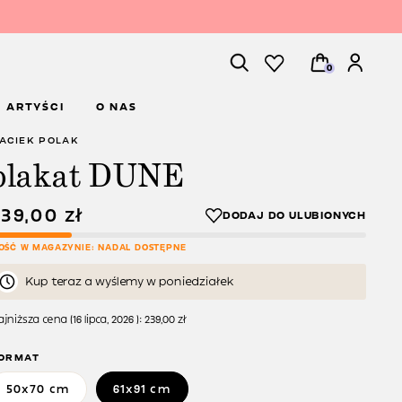
0
ARTYŚCI
O NAS
ACIEK POLAK
plakat DUNE
239,00
zł
LOŚĆ W MAGAZYNIE: NADAL DOSTĘPNE
Kup teraz a wyślemy w poniedziałek
jniższa cena (
16 lipca, 2026
):
239,00
zł
ORMAT
50x70 cm
61x91 cm