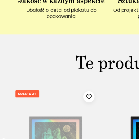
Jakość w każdym aspekcie
Sztuka
Dbałość o detal od plakatu do
Od projekt
opakowania.
Te prod
SOLD OUT