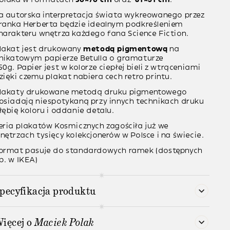
a autorska interpretacja świata wykreowanego przez
ranka Herberta będzie idealnym podkreśleniem
harakteru wnętrza każdego fana Science Fiction.
lakat jest drukowany
metodą pigmentową
na
nikatowym papierze Betulla o gramaturze
50g.
Papier jest w kolorze ciepłej bieli z wtrąceniami
zięki czemu plakat nabiera cech retro printu.
lakaty drukowane metodą druku pigmentowego
osiadają niespotykaną przy innych technikach druku
łębię koloru i oddanie detalu.
eria plakatów Kosmicznych zagościła już we
nętrzach tysięcy kolekcjonerów w Polsce i na świecie.
ormat pasuje do standardowych ramek (dostępnych
p. w IKEA)
pecyfikacja produktu
ięcej o
Maciek Polak