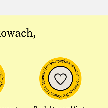
łowach,