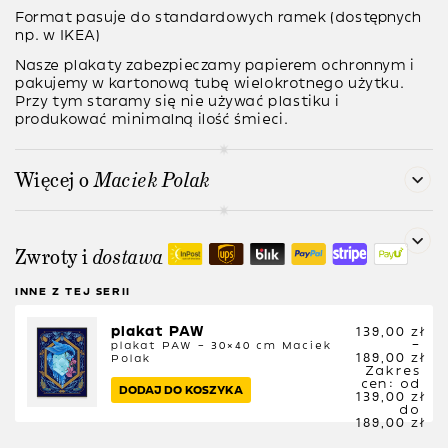
Format pasuje do standardowych ramek (dostępnych
np. w IKEA)
Nasze plakaty zabezpieczamy papierem ochronnym i
pakujemy w kartonową tubę wielokrotnego użytku.
Przy tym staramy się nie używać plastiku i
produkować minimalną ilość śmieci.
Więcej o
Maciek Polak
Zwroty i
dostawa
INNE Z TEJ SERII
plakat PAW
139,00
zł
–
plakat PAW – 30×40 cm
Maciek
189,00
zł
Polak
Zakres
cen: od
DODAJ DO KOSZYKA
139,00 zł
do
189,00 zł