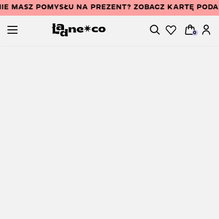
IE MASZ POMYSŁU NA PREZENT? ZOBACZ KARTĘ POD
0