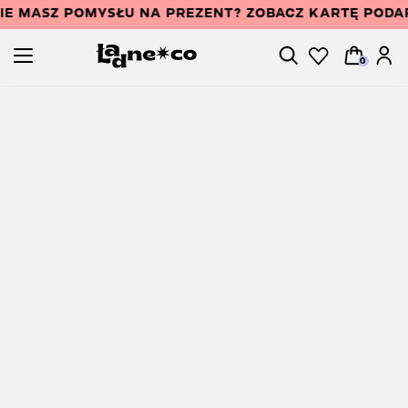
IE MASZ POMYSŁU NA PREZENT? ZOBACZ KARTĘ PODA
0