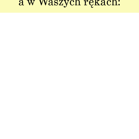
a w Waszych rękach:
Jakość w każdym
Sztuka polskiej
aspekcie
produkcji
Dbałość o detal od plakatu do
Od projektu po opakowania –
opakowania.
wszystko powstaje w Polsce!
Idealny pomysł na
Produkt z recyklingu
prezent
Nasze kartonowe tuby ciągle