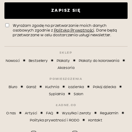
ZAPISZ SIĘ
Wyrażam zgodę na przetwarzanie moich danych
osobowych zgodnie z
Polityką Prywatności
. Dane będą
przetwarzane w celu dostarczenia usługi newsletter.
SKLEP
Nowości
Bestsellery
Plakaty
Plakaty do kolorowania
Akcesoria
POMIESZCZENIA
Biuro
Garaż
Kuchnia
Łazienka
Pokój dziecka
Sypialnia
Salon
ŁADNE.CO
O nas
Artyści
FAQ
Wysyłka i zwroty
Regulamin
Polityka prywatności i RODO
Kontakt