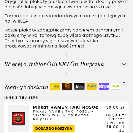
Oryginalne plakaty polskich twórców to idealny prezent
dla osób lubiących design i współczesną sztukę.
Format pasuje do standardowych ramek (dostępnych
np. w IKEA)
Nasze plakaty zabezpieczamy papierem ochronnym i
pakujemy w kartonową tubę wielokrotnego użytku.
Przy tym staramy się nie używać plastiku i
produkować minimalną ilość śmieci.
Więcej o
Wiktor OBIEKTOR Pilipczuk
Zwroty i
dostawa
INNE Z TEJ SERII
Plakat RAMEN TAKI ROSÓŁ
99,00
zł
–
Plakat RAMEN TAKI ROSÓŁ –
149,00
zł
25x25cm
Wiktor OBIEKTOR
Zakres
Pilipczuk
cen: od
99,00 zł
DODAJ DO KOSZYKA
do