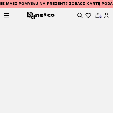
IE MASZ POMYSŁU NA PREZENT? ZOBACZ KARTĘ POD
0