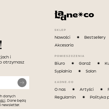
SKLEP
Nowości
Bestsellery
!
Akcesoria
POMIESZCZENIA
jach i
wo otrzymasz
Biuro
Garaż
K
Sypialnia
Salon
ŁADNE.CO
O nas
Artyści
h danych
Regulamin
Polityka 
ści
. Dane będą
 newsletter.