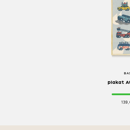
BA
plakat 
139