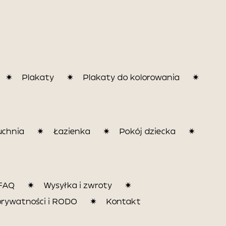
Plakaty
Plakaty do kolorowania
uchnia
Łazienka
Pokój dziecka
FAQ
Wysyłka i zwroty
prywatności i RODO
Kontakt