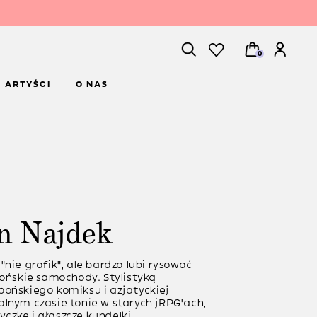
0
ARTYŚCI
O NAS
n Najdek
"nie grafik", ale bardzo lubi rysować
pońskie samochody. Stylistyką
pońskiego komiksu i azjatyckiej
olnym czasie tonie w starych jRPG'ach,
czkę i głaszcze kundelki.