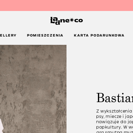
ELLERY
POMIESZCZENIA
KARTA PODARUNKOWA
Bastia
Z wykształcenia 
psy, miecze i ja
nawiązuje do ja
popkultury. W w
gra smutną muzy