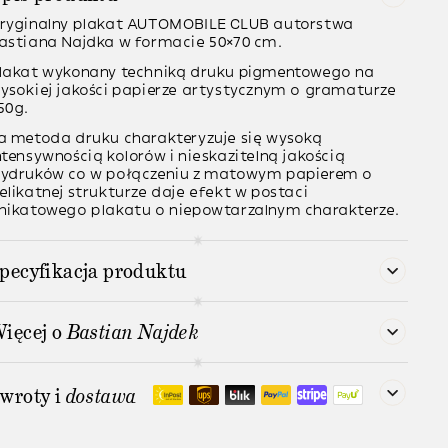
ryginalny plakat AUTOMOBILE CLUB autorstwa
astiana Najdka w formacie 50×70 cm.
lakat wykonany techniką
druku pigmentowego
na
ysokiej jakości papierze artystycznym o gramaturze
50g
.
a metoda druku charakteryzuje się wysoką
ntensywnością kolorów i nieskazitelną jakością
ydruków co w połączeniu z matowym papierem o
elikatnej strukturze daje efekt w postaci
nikatowego plakatu o niepowtarzalnym charakterze.
pecyfikacja produktu
ięcej o
Bastian Najdek
wroty i
dostawa