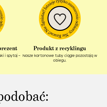
prezent
Produkt z recyklingu
i i spytaj –
Nasze kartonowe tuby ciągle pozostają w
obiegu.
podobać: