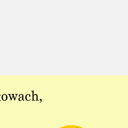
łowach,