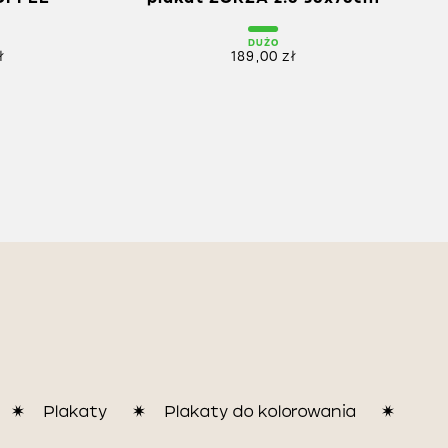
DUŻO
ł
189,00
zł
Plakaty
Plakaty do kolorowania