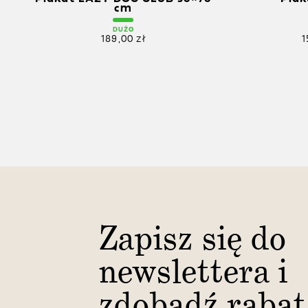
cm
DUŻO
189,00
zł
1
Zapisz się do
newslettera i
zdobądź rabat