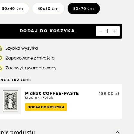
30x40 cm
40x50 cm
50x70 cm
DODAJ DO KOSZYKA
Szybka wysyłka
Zapakowane z miłością
Zachwyt gwarantowany
NNE Z TEJ SERII
Plakat COFFEE-PASTE
189,00
zł
Maciek Polak
DODAJ DO KOSZYKA
pis produktu