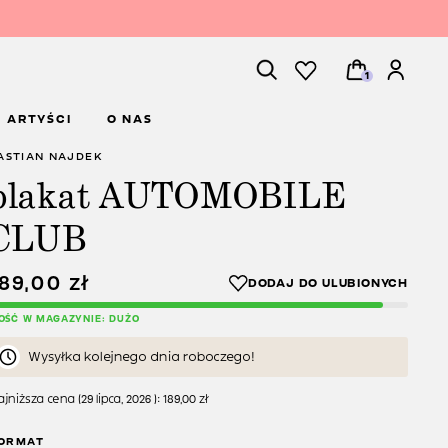
1
ARTYŚCI
O NAS
ASTIAN NAJDEK
plakat AUTOMOBILE
CLUB
189,00
zł
LOŚĆ W MAGAZYNIE: DUŻO
Wysyłka kolejnego dnia roboczego!
jniższa cena (
29 lipca, 2026
):
189,00
zł
ORMAT