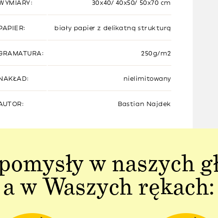
WYMIARY:
30x40/ 40x50/ 50x70 cm
PAPIER:
biały papier z delikatną strukturą
GRAMATURA:
250g/m2
NAKŁAD:
nielimitowany
AUTOR:
Bastian Najdek
pomysły w naszych g
a w Waszych rękach: