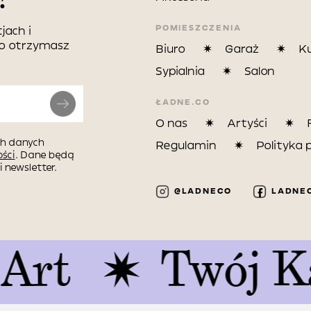
POMIESZCZENIA
jach i
wo otrzymasz
Biuro
Garaż
K
Sypialnia
Salon
ŁADNE.CO
O nas
Artyści
h danych
Regulamin
Polityka 
ści
. Dane będą
 newsletter.
@LADNECO
LADNE
Twój Kawał