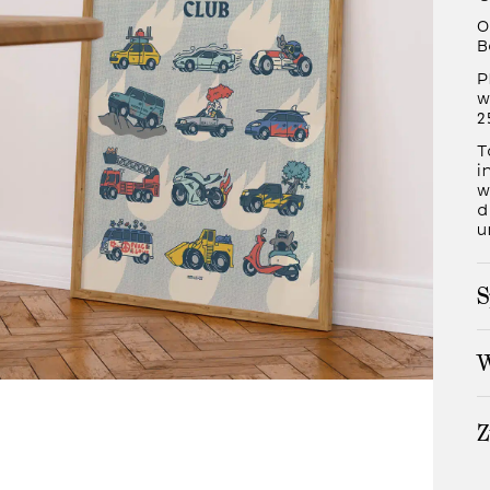
O
B
P
w
2
T
i
w
d
u
S
W
Z