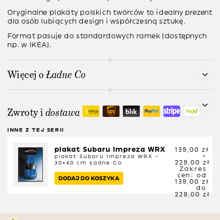
Oryginalne plakaty polskich twórców to idealny prezent
dla osób lubiących design i współczesną sztukę.
Format pasuje do standardowych ramek (dostępnych
np. w IKEA).
Więcej o
Ładne Co
Zwroty i
dostawa
INNE Z TEJ SERII
plakat Subaru Impreza WRX
139,00
zł
–
plakat Subaru Impreza WRX –
229,00
zł
30×40 cm
Ładne Co
Zakres
cen: od
DODAJ DO KOSZYKA
139,00 zł
do
229,00 zł