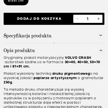
61x91 cm
DODAJ DO KOSZYKA
Specyfikacja produktu
Opis produktu
Oryginalny plakat motoryzacyjny
VOLVO CRASH
autorstwa Ładne.co w formacie
30×40, 40×50, 50×70
cm i 61×91 cm.
Plakat wykonany techniką
druku pigmentoweg
o na
wysokiej jakości
papierze artystycznym
o gramaturze
250g
.
Ta metoda druku charakteryzuje się wysoką
intensywnością kolorów i nieskazitelną jakością
wydruków co w połączeniu z matowym papierem o
delikatnej strukturze daje efekt w postaci
unikatowego plakatu o niepowtarzalnym charakterze.