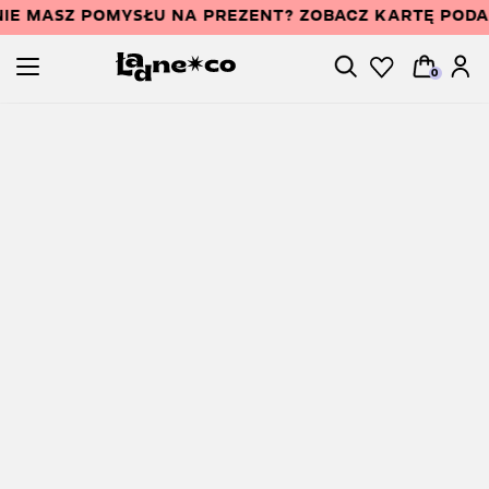
IE MASZ POMYSŁU NA PREZENT? ZOBACZ KARTĘ POD
0