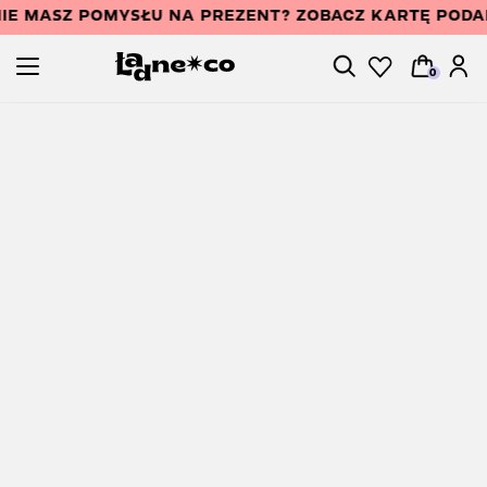
IE MASZ POMYSŁU NA PREZENT? ZOBACZ KARTĘ POD
0