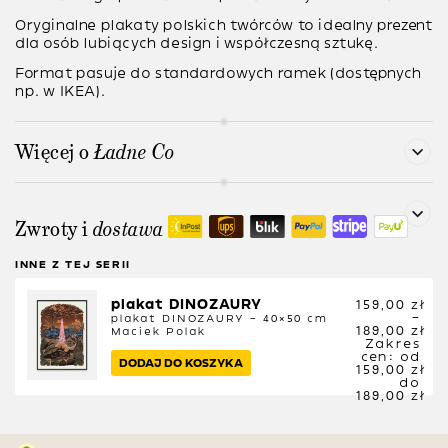
Oryginalne plakaty polskich twórców to idealny prezent
dla osób lubiących design i współczesną sztukę.
Format pasuje do standardowych ramek (dostępnych
np. w IKEA).
Więcej o
Ładne Co
Zwroty i
dostawa
INNE Z TEJ SERII
plakat DINOZAURY
159,00
zł
–
plakat DINOZAURY – 40×50 cm
189,00
zł
Maciek Polak
Zakres
cen: od
DODAJ DO KOSZYKA
159,00 zł
do
189,00 zł