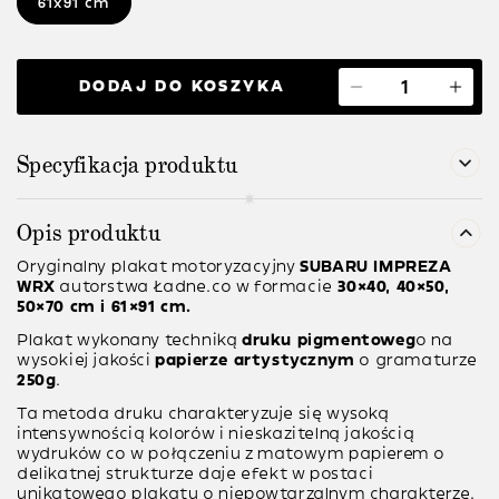
61x91 cm
DODAJ DO KOSZYKA
Specyfikacja produktu
Opis produktu
Oryginalny plakat motoryzacyjny
SUBARU IMPREZA
WRX
autorstwa Ładne.co w formacie
30×40, 40×50,
50×70 cm i 61×91 cm.
Plakat wykonany techniką
druku pigmentoweg
o na
wysokiej jakości
papierze artystycznym
o gramaturze
250g
.
Ta metoda druku charakteryzuje się wysoką
intensywnością kolorów i nieskazitelną jakością
wydruków co w połączeniu z matowym papierem o
delikatnej strukturze daje efekt w postaci
unikatowego plakatu o niepowtarzalnym charakterze.