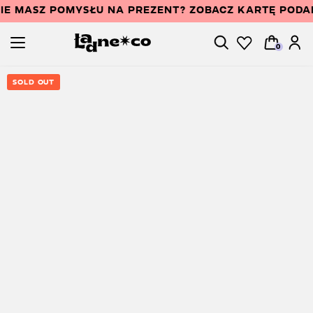
IE MASZ POMYSŁU NA PREZENT? ZOBACZ KARTĘ POD
0
SOLD OUT