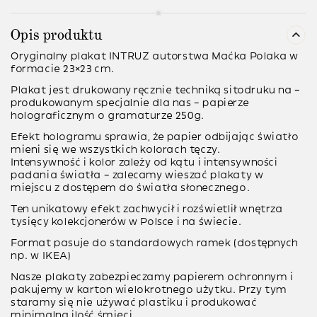
Opis produktu
Oryginalny plakat INTRUZ autorstwa Maćka Polaka w
formacie 23×23 cm.
Plakat jest
drukowany ręcznie
techniką sitodruku na –
produkowanym specjalnie dla nas –
papierze
holograficznym
o gramaturze
250g
.
Efekt hologramu sprawia, że papier odbijając światło
mieni się we wszystkich kolorach tęczy.
Intensywność i kolor zależy od kątu i intensywności
padania światła – zalecamy wieszać plakaty w
miejscu z dostępem do światła słonecznego.
Ten
unikatowy efekt
zachwycił i rozświetlił wnętrza
tysięcy kolekcjonerów w Polsce i na świecie.
Format pasuje do standardowych ramek (dostępnych
np. w IKEA)
Nasze plakaty zabezpieczamy papierem ochronnym i
pakujemy w karton wielokrotnego użytku. Przy tym
staramy się nie używać plastiku i produkować
minimalną ilość śmieci.