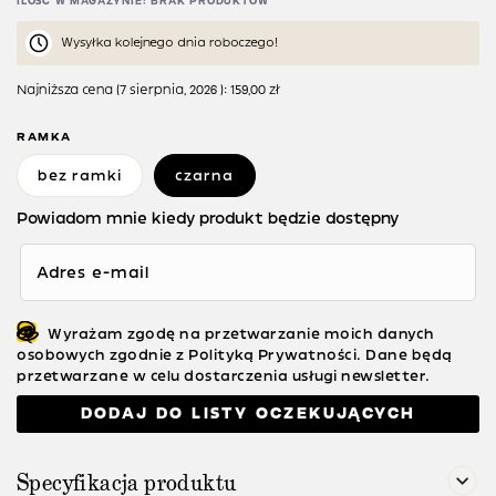
ILOŚĆ W MAGAZYNIE: BRAK PRODUKTÓW
Wysyłka kolejnego dnia roboczego!
Najniższa cena (
7 sierpnia, 2026
):
159,00
zł
RAMKA
bez ramki
czarna
Powiadom mnie kiedy produkt będzie dostępny
Adres e-mail
Wyrażam zgodę na przetwarzanie moich danych
osobowych zgodnie z Polityką Prywatności. Dane będą
przetwarzane w celu dostarczenia usługi newsletter.
DODAJ DO LISTY OCZEKUJĄCYCH
Specyfikacja produktu