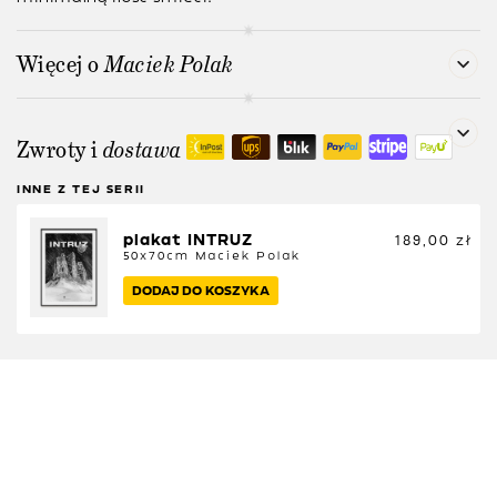
Więcej o
Maciek Polak
Zwroty i
dostawa
INNE Z TEJ SERII
plakat INTRUZ
189,00
zł
50x70cm
Maciek Polak
DODAJ DO KOSZYKA
Szybka wysyłka
Zapakowane z miłością