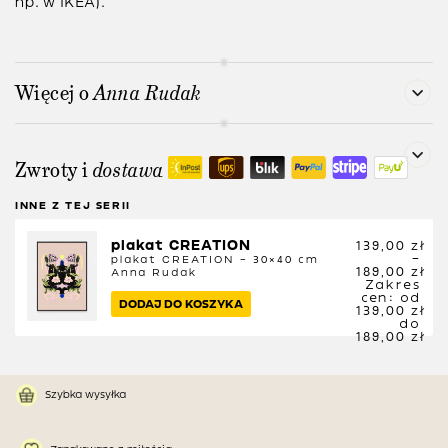
np. w IKEA).
Więcej o
Anna Rudak
Zwroty i
dostawa
INNE Z TEJ SERII
plakat CREATION
139,00
zł
–
plakat CREATION – 30×40 cm
189,00
zł
Anna Rudak
Zakres
cen: od
DODAJ DO KOSZYKA
139,00 zł
do
189,00 zł
Szybka wysyłka