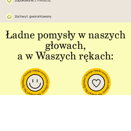
Zapakowane z miłością
Zachwyt gwarantowany
Ładne pomysły w naszych
głowach,
a w Waszych rękach:
Jakość w każdym
Sztuka polskiej
aspekcie
produkcji
Dbałość o detal od plakatu do
Od projektu po opakowania –
opakowania.
wszystko powstaje w Polsce!