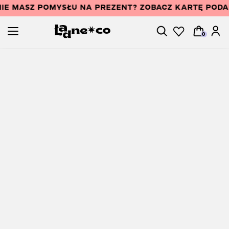
IE MASZ POMYSŁU NA PREZENT? ZOBACZ KARTĘ POD
0