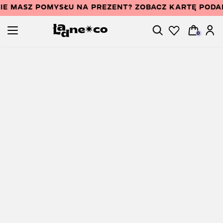
IE MASZ POMYSŁU NA PREZENT? ZOBACZ KARTĘ POD
0