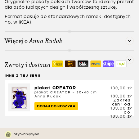
Oryginalne plakaty polskich twórców to idealny prezent
dla osób lubiących design i współczesną sztukę.
Format pasuje do standardowych ramek (dostępnych
np. w IKEA).
Więcej o
Anna Rudak
Zwroty i
dostawa
INNE Z TEJ SERII
plakat CREATOR
139,00
zł
–
plakat CREATOR – 30×40 cm
189,00
zł
Anna Rudak
Zakres
cen: od
DODAJ DO KOSZYKA
139,00 zł
do
189,00 zł
Szybka wysyłka