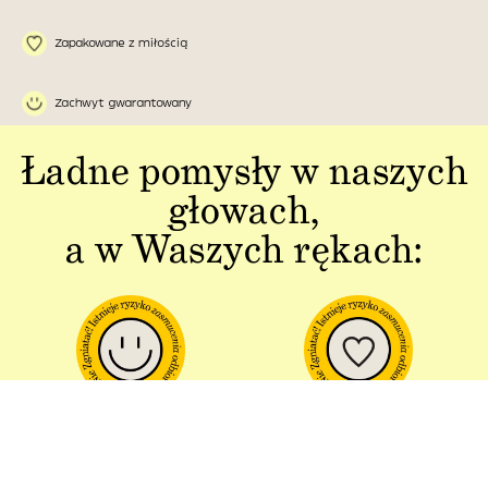
Zapakowane z miłością
Zachwyt gwarantowany
Ładne pomysły w naszych
głowach,
a w Waszych rękach:
Jakość w każdym
Sztuka polskiej
aspekcie
produkcji