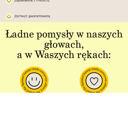
Zapakowane z miłością
Zachwyt gwarantowany
Ładne pomysły w naszych
głowach,
a w Waszych rękach:
Jakość w każdym
Sztuka polskiej
aspekcie
produkcji
Dbałość o detal od plakatu do
Od projektu po opakowania –
opakowania.
wszystko powstaje w Polsce!