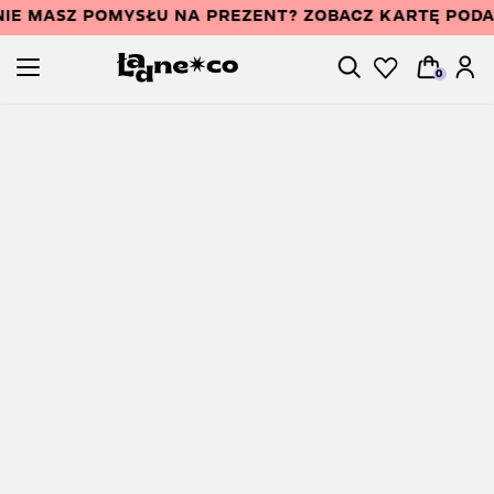
NIE MASZ POMYSŁU NA PREZENT? ZOBACZ KARTĘ POD
0