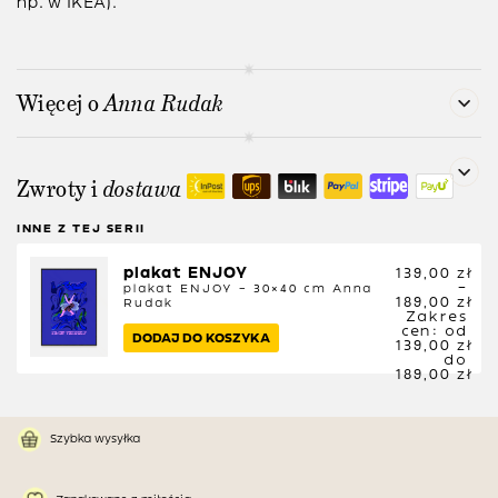
np. w IKEA).
Więcej o
Anna Rudak
Zwroty i
dostawa
INNE Z TEJ SERII
plakat ENJOY
139,00
zł
–
plakat ENJOY – 30×40 cm
Anna
189,00
zł
Rudak
Zakres
cen: od
DODAJ DO KOSZYKA
139,00 zł
do
189,00 zł
Szybka wysyłka