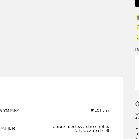
I
O
WYMIARY:
61x91 cm
O
f
papier perłowy chromolux
P
PAPIER:
(błyszcząca biel)
u