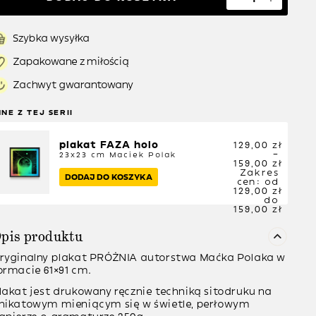
Szybka wysyłka
Zapakowane z miłością
Zachwyt gwarantowany
NNE Z TEJ SERII
plakat FAZA holo
129,00
zł
–
23x23 cm
Maciek Polak
159,00
zł
Zakres
DODAJ DO KOSZYKA
cen: od
129,00 zł
do
159,00 zł
pis produktu
ryginalny plakat PRÓŻNIA autorstwa Maćka Polaka w
ormacie 61×91 cm.
lakat jest
drukowany ręcznie
techniką sitodruku na
nikatowym mieniącym się w świetle, perłowym