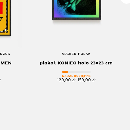
PCZUK
MACIEK POLAK
AMEN
plakat KONIEC holo 23×23 cm
NADAL DOSTĘPNE
ł
129,00
zł
159,00
zł