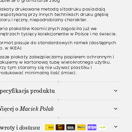
apierze o gramaturze
250g
lakaty drukowane metodą
sitodruku
posiadają
iespotykaną przy innych technikach druku głębię
oloru i ręczny, niepodrabialny charakter.
eria plakatów Kosmicznych zagościła już we
nętrzach tysięcy kolekcjonerów w Polsce i na świecie.
ormat pasuje do standardowych ramek (dostępnych
p. w IKEA)
asze plakaty zabezpieczamy papierem ochronnym i
akujemy w kartonową tubę wielokrotnego użytku.
rzy tym staramy się nie używać plastiku i
rodukować minimalną ilość śmieci.
pecyfikacja produktu
ięcej o
Maciek Polak
wroty i
dostawa