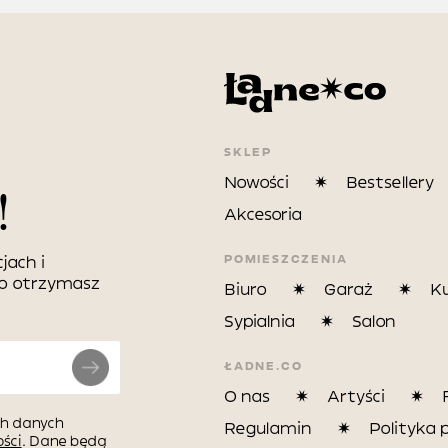
SKLEP
Nowości
Bestsellery
!
Akcesoria
POMIESZCZENIA
jach i
wo otrzymasz
Biuro
Garaż
K
Sypialnia
Salon
ŁADNE.CO
O nas
Artyści
h danych
Regulamin
Polityka 
ści
. Dane będą