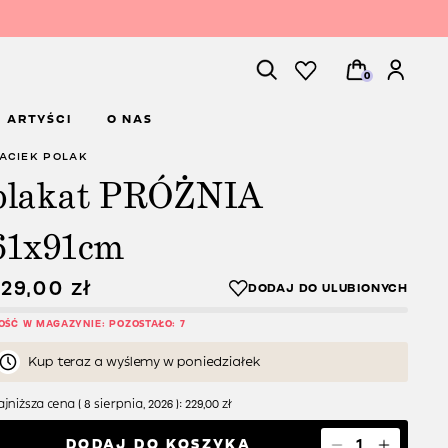
0
ARTYŚCI
O NAS
ACIEK POLAK
plakat PRÓŻNIA
61x91cm
229,00
zł
LOŚĆ W MAGAZYNIE: POZOSTAŁO: 7
Kup teraz a wyślemy w poniedziałek
jniższa cena (
8 sierpnia, 2026
):
229,00
zł
DODAJ DO KOSZYKA