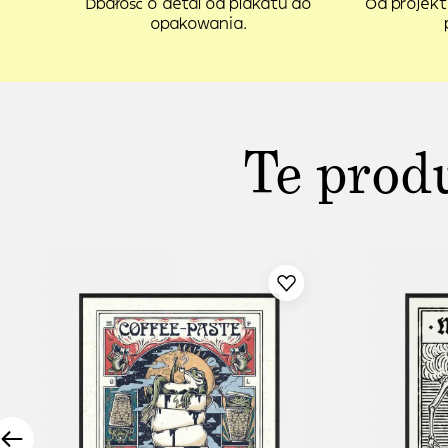
Dbałość o detal od plakatu do
Od projekt
opakowania.
Te prod