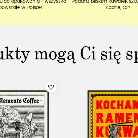
u po opakowania – wszystko
Podaruj bliskim kawałek sztuk
powstaje w Polsce!
Ładne, co?
ukty mogą Ci się s