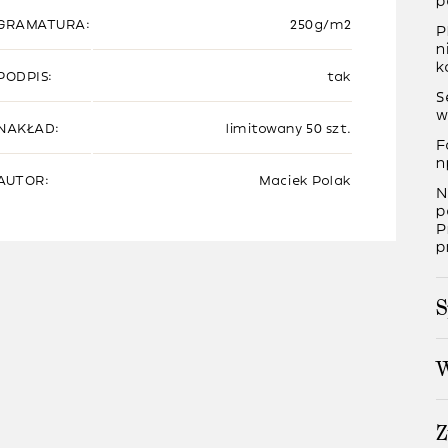
p
GRAMATURA:
250g/m2
P
n
k
PODPIS:
tak
S
w
NAKŁAD:
limitowany 50 szt.
F
n
AUTOR:
Maciek Polak
N
p
P
p
S
W
Z