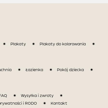
Plakaty
Plakaty do kolorowania
uchnia
Łazienka
Pokój dziecka
FAQ
Wysyłka i zwroty
prywatności i RODO
Kontakt