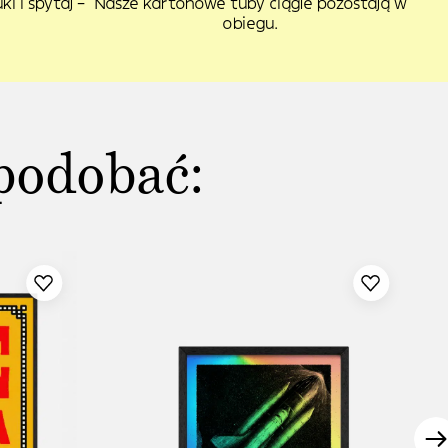
i i spytaj –
Nasze kartonowe tuby ciągle pozostają w
obiegu.
podobać: