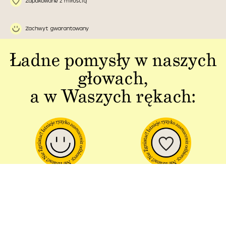
Zapakowane z miłością
Zachwyt gwarantowany
Ładne pomysły w naszych
głowach,
a w Waszych rękach:
Jakość w każdym
Sztuka polskiej
aspekcie
produkcji
Dbałość o detal od plakatu do
Od projektu po opakowania –
opakowania.
wszystko powstaje w Polsce!