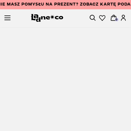
IE MASZ POMYSŁU NA PREZENT? ZOBACZ KARTĘ POD
0