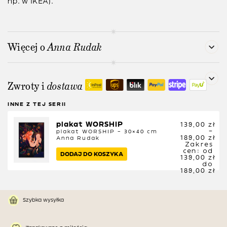
np. w IKEA).
Więcej o
Anna Rudak
Zwroty i
dostawa
INNE Z TEJ SERII
plakat WORSHIP
139,00
zł
–
plakat WORSHIP – 30×40 cm
189,00
zł
Anna Rudak
Zakres
cen: od
DODAJ DO KOSZYKA
139,00 zł
do
189,00 zł
Szybka wysyłka