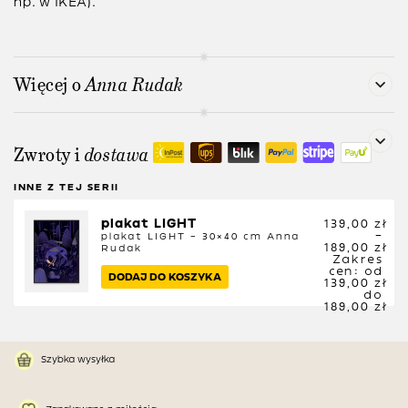
np. w IKEA).
Więcej o
Anna Rudak
Zwroty i
dostawa
INNE Z TEJ SERII
plakat LIGHT
139,00
zł
–
plakat LIGHT – 30×40 cm
Anna
189,00
zł
Rudak
Zakres
cen: od
DODAJ DO KOSZYKA
139,00 zł
do
189,00 zł
Szybka wysyłka