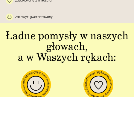
Zapakowane z miłością
Zachwyt gwarantowany
Ładne pomysły w naszych
głowach,
a w Waszych rękach:
Jakość w każdym
Sztuka polskiej
aspekcie
produkcji
Dbałość o detal od plakatu do
Od projektu po opakowania –
opakowania.
wszystko powstaje w Polsce!