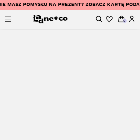
IE MASZ POMYSŁU NA PREZENT? ZOBACZ KARTĘ POD
0