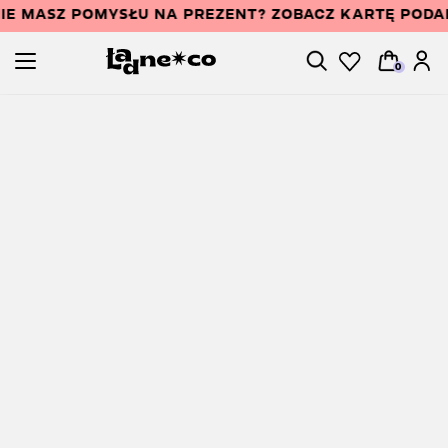
IE MASZ POMYSŁU NA PREZENT? ZOBACZ KARTĘ POD
0