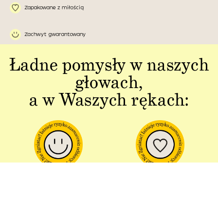
Zapakowane z miłością
Zachwyt gwarantowany
Ładne pomysły w naszych
głowach,
a w Waszych rękach:
Jakość w każdym
Sztuka polskiej
aspekcie
produkcji
Dbałość o detal od plakatu do
Od projektu po opakowania –
opakowania.
wszystko powstaje w Polsce!