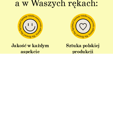
a w Waszych rękach:
Jakość w każdym
Sztuka polskiej
aspekcie
produkcji
Dbałość o detal od plakatu do
Od projektu po opakowania –
opakowania.
wszystko powstaje w Polsce!
Idealny pomysł na
Produkt z recyklingu
prezent
Nasze kartonowe tuby ciągle