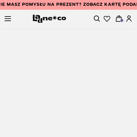
IE MASZ POMYSŁU NA PREZENT? ZOBACZ KARTĘ POD
0