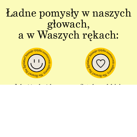
Ładne pomysły w naszych
głowach,
a w Waszych rękach:
Jakość w każdym
Sztuka polskiej
aspekcie
produkcji
Dbałość o detal od plakatu do
Od projektu po opakowania –
opakowania.
wszystko powstaje w Polsce!