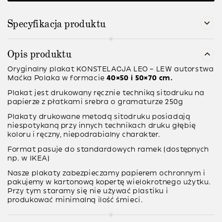
Specyfikacja produktu
Opis produktu
Oryginalny plakat KONSTELACJA LEO – LEW autorstwa
Maćka Polaka w formacie
40×50 i 50×70 cm.
Plakat jest
drukowany ręcznie
techniką sitodruku na
papierze z płatkami srebra o gramaturze
250g
Plakaty drukowane metodą
sitodruku
posiadają
niespotykaną przy innych technikach druku głębię
koloru i ręczny, niepodrabialny charakter.
Format pasuje do standardowych ramek (dostępnych
np. w IKEA)
Nasze plakaty zabezpieczamy papierem ochronnym i
pakujemy w kartonową kopertę wielokrotnego użytku.
Przy tym staramy się nie używać plastiku i
produkować minimalną ilość śmieci.