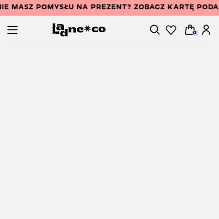
IE MASZ POMYSŁU NA PREZENT? ZOBACZ KARTĘ POD
0