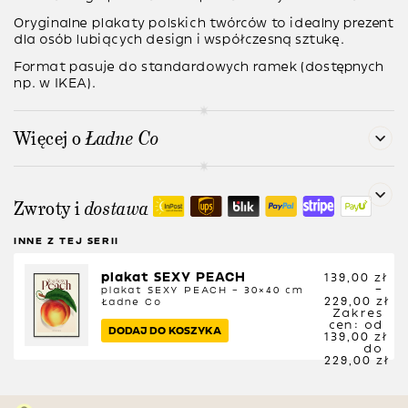
Oryginalne plakaty polskich twórców to idealny prezent
dla osób lubiących design i współczesną sztukę.
Format pasuje do standardowych ramek (dostępnych
np. w IKEA).
Więcej o
Ładne Co
Zwroty i
dostawa
INNE Z TEJ SERII
plakat SEXY PEACH
139,00
zł
–
plakat SEXY PEACH – 30×40 cm
229,00
zł
Ładne Co
Zakres
cen: od
DODAJ DO KOSZYKA
139,00 zł
do
229,00 zł