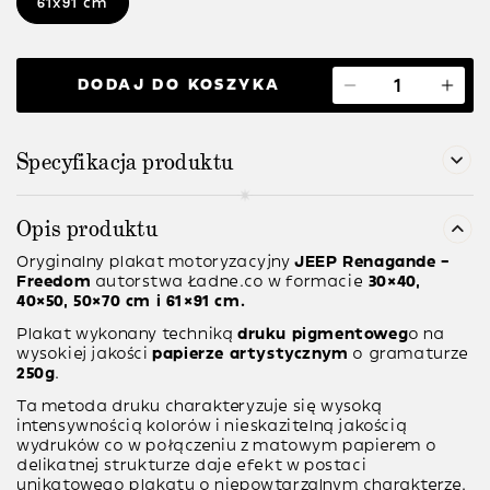
61x91 cm
DODAJ DO KOSZYKA
Specyfikacja produktu
Opis produktu
Oryginalny plakat motoryzacyjny
JEEP Renagande –
Freedom
autorstwa Ładne.co w formacie
30×40,
40×50, 50×70 cm i 61×91 cm.
Plakat wykonany techniką
druku pigmentoweg
o na
wysokiej jakości
papierze artystycznym
o gramaturze
250g
.
Ta metoda druku charakteryzuje się wysoką
intensywnością kolorów i nieskazitelną jakością
wydruków co w połączeniu z matowym papierem o
delikatnej strukturze daje efekt w postaci
unikatowego plakatu o niepowtarzalnym charakterze.