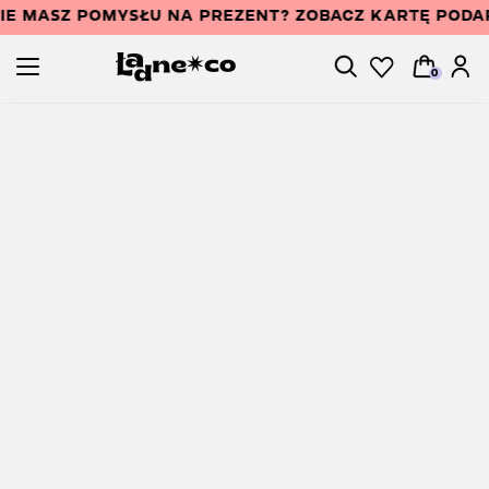
IE MASZ POMYSŁU NA PREZENT? ZOBACZ KARTĘ POD
0