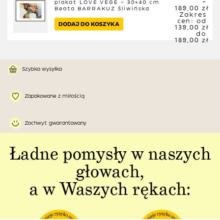
–
plakat LOVE VEGE – 30×40 cm
189,00
zł
Beata BARRAKUZ Śliwińska
Zakres
cen: od
DODAJ DO KOSZYKA
139,00 zł
do
189,00 zł
Szybka wysyłka
Zapakowane z miłością
Zachwyt gwarantowany
Ładne pomysły w naszych
głowach,
a w Waszych rękach: