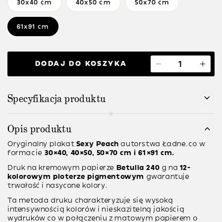
30x40 cm
40x50 cm
50x70 cm
61x91 cm
DODAJ DO KOSZYKA
Specyfikacja produktu
Opis produktu
Oryginalny plakat
Sexy Peach
autorstwa Ładne.co w
formacie
30×40, 40×50, 50×70 cm i 61×91 cm.
Druk na kremowym papierze
Betulla 240
g na
12-
kolorowym ploterze pigmentowym
gwarantuje
trwałość i nasycone kolory.
Ta metoda druku charakteryzuje się wysoką
intensywnością kolorów i nieskazitelną jakością
wydruków co w połączeniu z matowym papierem o