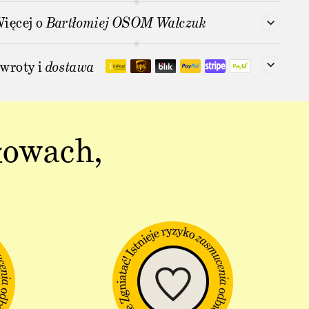
ięcej o
Bartłomiej OSOM Walczuk
wroty i
dostawa
łowach,