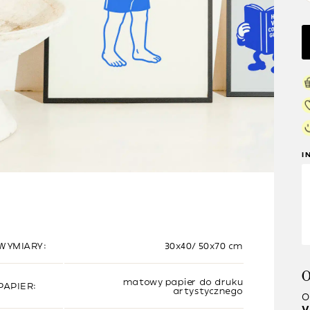
I
WYMIARY:
30x40/ 50x70 cm
O
matowy papier do druku
PAPIER:
artystycznego
O
V