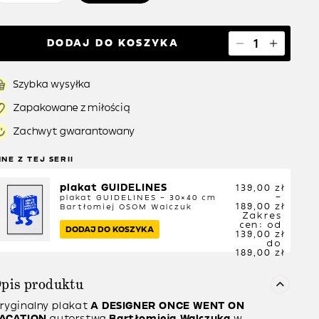
DODAJ DO KOSZYKA
Szybka wysyłka
Zapakowane z miłością
Zachwyt gwarantowany
NNE Z TEJ SERII
plakat GUIDELINES
139,00
zł
–
plakat GUIDELINES – 30×40 cm
189,00
zł
Bartłomiej OSOM Walczuk
Zakres
cen: od
DODAJ DO KOSZYKA
139,00 zł
do
189,00 zł
pis produktu
ryginalny plakat
A DESIGNER ONCE WENT ON
ACATION
autorstwa
Bartłomieja Walczuka
w