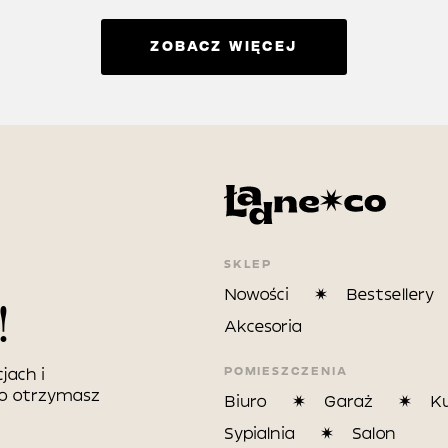
ZOBACZ WIĘCEJ
SKLEP
Nowości
Bestsellery
!
Akcesoria
POMIESZCZENIA
jach i
wo otrzymasz
Biuro
Garaż
K
Sypialnia
Salon