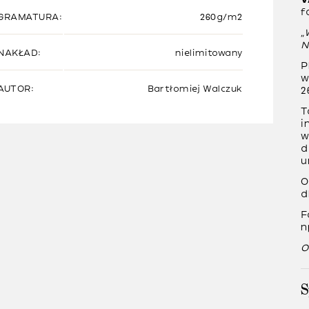
f
GRAMATURA:
260g/m2
“
N
NAKŁAD:
nielimitowany
P
w
AUTOR:
Bartłomiej Walczuk
2
T
i
w
d
u
O
d
F
n
O
S