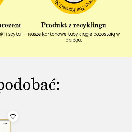
prezent
Produkt z recyklingu
i i spytaj –
Nasze kartonowe tuby ciągle pozostają w
obiegu.
podobać: