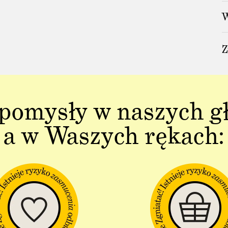
W
Z
pomysły w naszych g
a w Waszych rękach: