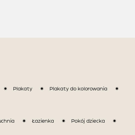
Plakaty
Plakaty do kolorowania
uchnia
Łazienka
Pokój dziecka