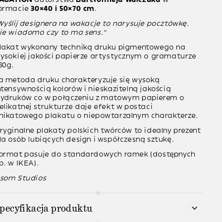
ormacie
30×40 i 50×70 cm
.
Wyślij designera na wakacje to narysuje pocztówkę.
ie wiadomo czy to ma sens.”
lakat wykonany techniką druku pigmentowego na
ysokiej jakości papierze artystycznym o gramaturze
60g.
a metoda druku charakteryzuje się wysoką
ntensywnością kolorów i nieskazitelną jakością
ydruków co w połączeniu z matowym papierem o
elikatnej strukturze daje efekt w postaci
nikatowego plakatu o niepowtarzalnym charakterze.
ryginalne plakaty polskich twórców to idealny prezent
la osób lubiących design i współczesną sztukę.
ormat pasuje do standardowych ramek (dostępnych
p. w IKEA).
som Studios
pecyfikacja produktu