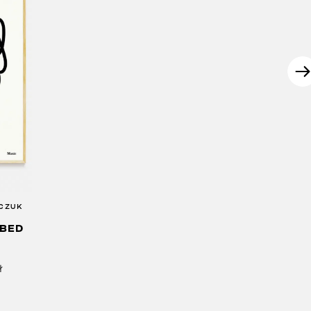
LCZUK
 BED
ł