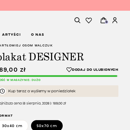
0
ARTYŚCI
O NAS
ARTŁOMIEJ OSOM WALCZUK
plakat DESIGNER
189,00
zł
LOŚĆ W MAGAZYNIE: DUŻO
Kup teraz a wyślemy w poniedziałek
jniższa cena (
8 sierpnia, 2026
):
189,00
zł
ORMAT
30x40 cm
50x70 cm