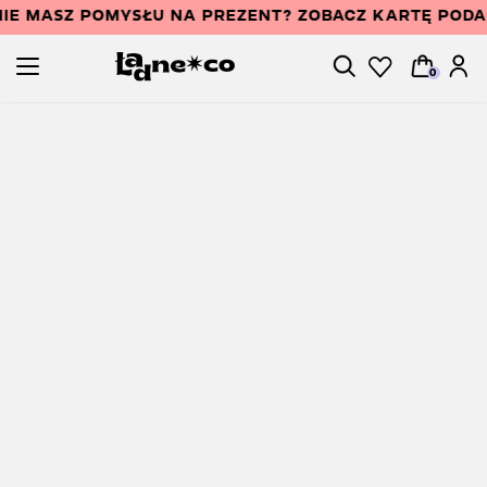
IE MASZ POMYSŁU NA PREZENT? ZOBACZ KARTĘ POD
0