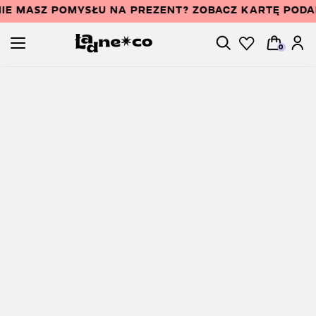
IE MASZ POMYSŁU NA PREZENT? ZOBACZ KARTĘ POD
0