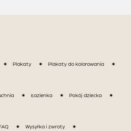
Plakaty
Plakaty do kolorowania
uchnia
Łazienka
Pokój dziecka
FAQ
Wysyłka i zwroty