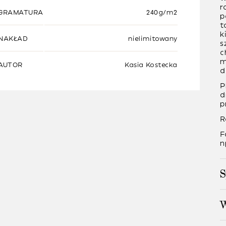
r
GRAMATURA
240g/m2
p
t
k
NAKŁAD
nielimitowany
s
c
m
AUTOR
Kasia Kostecka
d
P
d
p
R
F
n
S
W