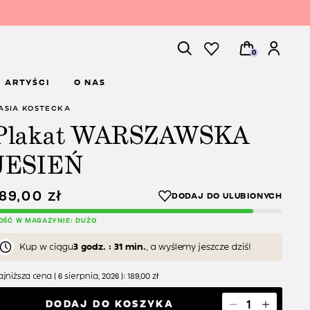
0
ARTYŚCI
O NAS
ASIA KOSTECKA
Plakat WARSZAWSKA
JESIEŃ
189,00
zł
LOŚĆ W MAGAZYNIE: DUŻO
Kup w ciągu
3 godz. : 31 min.
, a wyślemy jeszcze dziś!
jniższa cena (
6 sierpnia, 2026
):
189,00
zł
DODAJ DO KOSZYKA