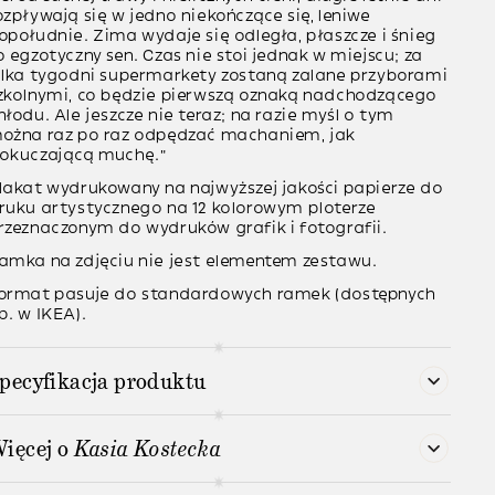
ozpływają się w jedno niekończące się, leniwe
opołudnie. Zima wydaje się odległa, płaszcze i śnieg
o egzotyczny sen. Czas nie stoi jednak w miejscu; za
ilka tygodni supermarkety zostaną zalane przyborami
zkolnymi, co będzie pierwszą oznaką nadchodzącego
hłodu. Ale jeszcze nie teraz; na razie myśl o tym
ożna raz po raz odpędzać machaniem, jak
okuczającą muchę.”
lakat wydrukowany na najwyższej jakości papierze do
ruku artystycznego na 12 kolorowym ploterze
rzeznaczonym do wydruków grafik i fotografii.
amka na zdjęciu nie jest elementem zestawu.
ormat pasuje do standardowych ramek (dostępnych
p. w IKEA).
pecyfikacja produktu
ięcej o
Kasia Kostecka