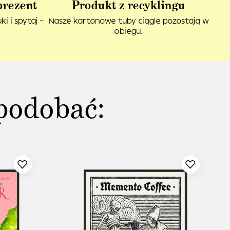
prezent
Produkt z recyklingu
i i spytaj –
Nasze kartonowe tuby ciągle pozostają w
obiegu.
podobać: