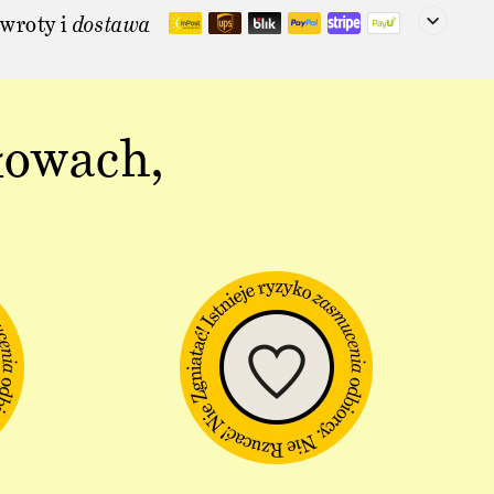
wroty i
dostawa
łowach,