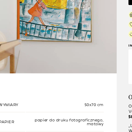
I
O
WYMIARY
50x70 cm
O
V
5
papier do druku fotograficznego,
PAPIER
matowy
“
W