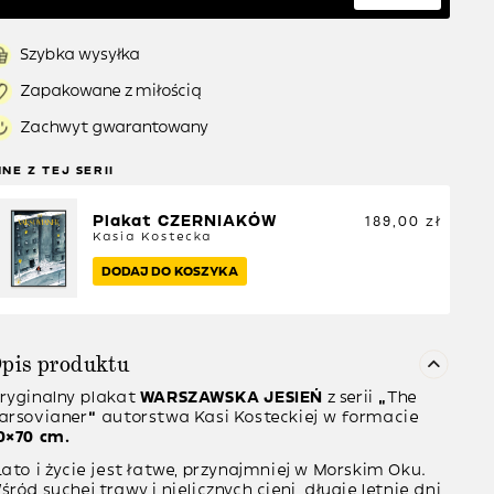
Szybka wysyłka
Zapakowane z miłością
Zachwyt gwarantowany
NNE Z TEJ SERII
Plakat CZERNIAKÓW
189,00
zł
Kasia Kostecka
DODAJ DO KOSZYKA
pis produktu
ryginalny plakat
WARSZAWSKA JESIEŃ
z serii
“
The
arsovianer
”
autorstwa
Kasi Kosteckiej
w formacie
0×70 cm.
Lato i życie jest łatwe, przynajmniej w Morskim Oku.
śród suchej trawy i nielicznych cieni, długie letnie dni