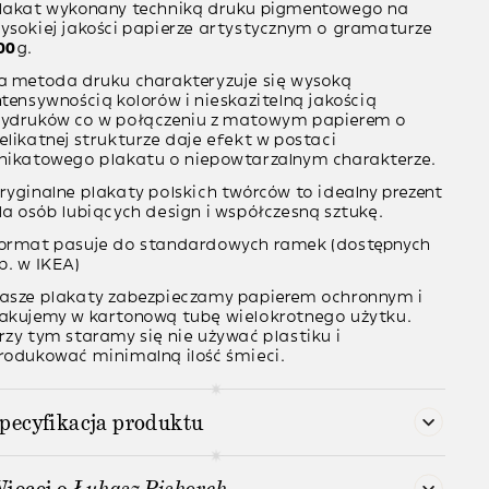
lakat wykonany techniką
druku pigmentowego
na
ysokiej jakości papierze artystycznym o gramaturze
00
g
.
a metoda druku charakteryzuje się wysoką
ntensywnością kolorów i nieskazitelną jakością
ydruków co w połączeniu z matowym papierem o
elikatnej strukturze daje efekt w postaci
nikatowego plakatu o niepowtarzalnym charakterze.
ryginalne plakaty polskich twórców to idealny prezent
la osób lubiących design i współczesną sztukę.
ormat pasuje do standardowych ramek (dostępnych
p. w IKEA)
asze plakaty zabezpieczamy papierem ochronnym i
akujemy w kartonową tubę wielokrotnego użytku.
rzy tym staramy się nie używać plastiku i
rodukować minimalną ilość śmieci.
pecyfikacja produktu