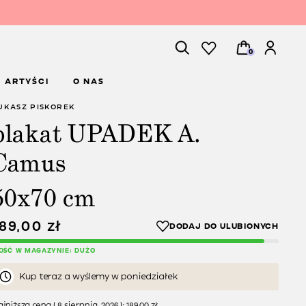
0
ARTYŚCI
O NAS
UKASZ PISKOREK
plakat UPADEK A.
Camus
50x70 cm
189,00
zł
LOŚĆ W MAGAZYNIE: DUŻO
Kup teraz a wyślemy w poniedziałek
jniższa cena (
8 sierpnia, 2026
):
189,00
zł