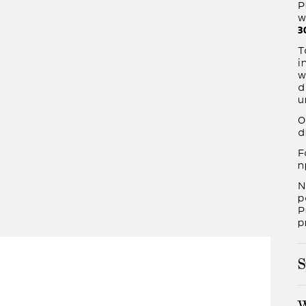
P
w
3
T
i
w
d
u
O
d
F
n
N
p
P
p
S