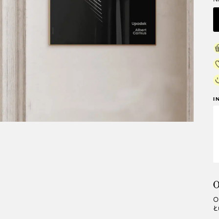
I
O
O
Ł