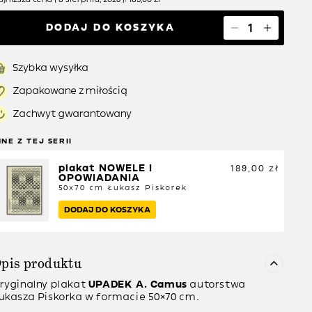
DODAJ DO KOSZYKA
Szybka wysyłka
Zapakowane z miłością
Zachwyt gwarantowany
NNE Z TEJ SERII
plakat NOWELE I 
189,00
zł
OPOWIADANIA
50x70 cm
Łukasz Piskorek
DODAJ DO KOSZYKA
pis produktu
ryginalny plakat
UPADEK A. Camus
autorstwa
ukasza Piskorka w formacie 50×70 cm.