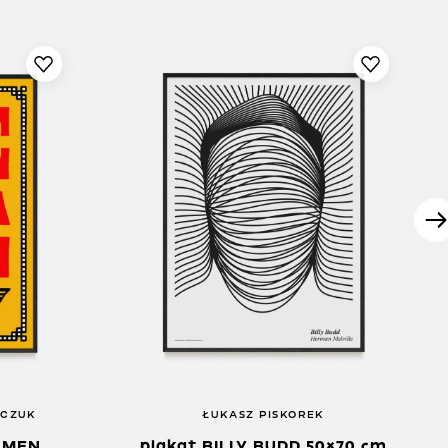
PCZUK
ŁUKASZ PISKOREK
AMEN
plakat BILLY BUDD 50×70 cm