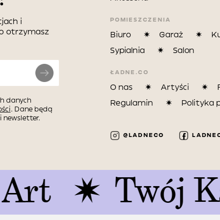
POMIESZCZENIA
jach i
wo otrzymasz
Biuro
Garaż
K
Sypialnia
Salon
ŁADNE.CO
O nas
Artyści
h danych
Regulamin
Polityka 
ści
. Dane będą
 newsletter.
@LADNECO
LADNE
Twój Kawał