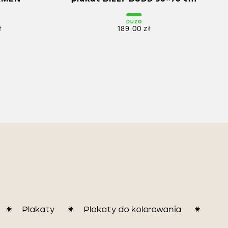
DUŻO
ł
189,00
zł
Plakaty
Plakaty do kolorowania