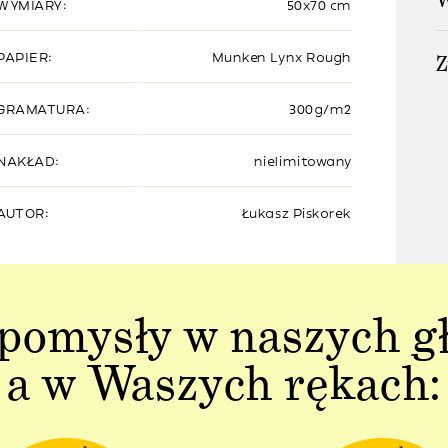
W
WYMIARY:
50x70 cm
Z
PAPIER:
Munken Lynx Rough
GRAMATURA:
300g/m2
NAKŁAD:
nielimitowany
AUTOR:
Łukasz Piskorek
pomysły w naszych g
a w Waszych rękach: