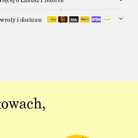
ięcej o
Łukasz Piskorek
wroty i
dostawa
łowach,