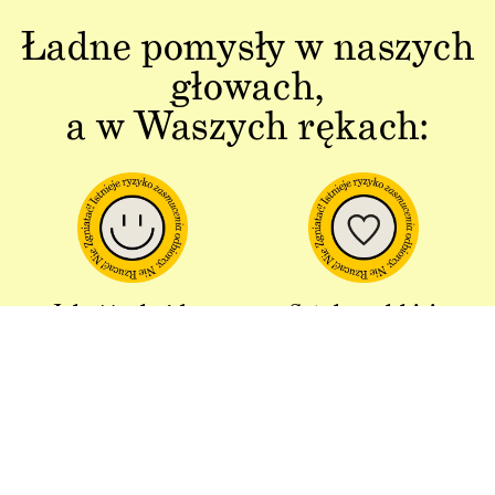
Ładne pomysły w naszych
głowach,
a w Waszych rękach:
Jakość w każdym
Sztuka polskiej
aspekcie
produkcji
Dbałość o detal od plakatu do
Od projektu po opakowania –
opakowania.
wszystko powstaje w Polsce!