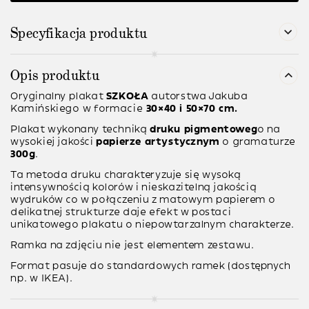
Specyfikacja produktu
Opis produktu
Oryginalny plakat
SZKOŁA
autorstwa
Jakuba
Kamińskiego
w formacie
30×40 i 50×70 cm.
Plakat wykonany techniką
druku pigmentoweg
o na
wysokiej jakości
papierze artystycznym
o gramaturze
300g
.
Ta metoda druku charakteryzuje się wysoką
intensywnością kolorów i nieskazitelną jakością
wydruków co w połączeniu z matowym papierem o
delikatnej strukturze daje efekt w postaci
unikatowego plakatu o niepowtarzalnym charakterze.
Ramka na zdjęciu nie jest elementem zestawu.
Format pasuje do standardowych ramek (dostępnych
np. w IKEA).