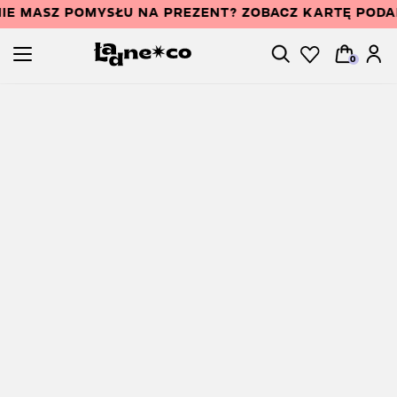
IE MASZ POMYSŁU NA PREZENT? ZOBACZ KARTĘ POD
0