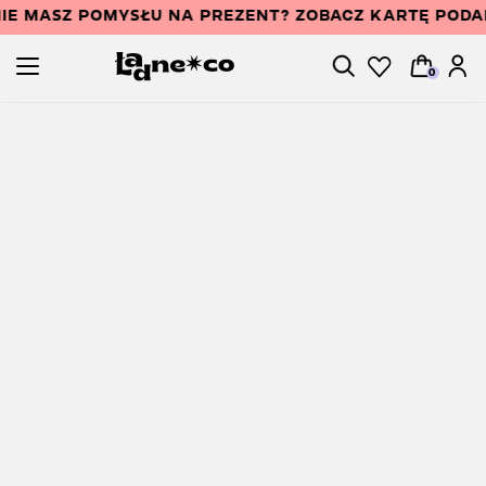
IE MASZ POMYSŁU NA PREZENT? ZOBACZ KARTĘ POD
0