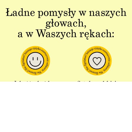
Ładne pomysły w naszych
głowach,
a w Waszych rękach:
Jakość w każdym
Sztuka polskiej
aspekcie
produkcji
Dbałość o detal od plakatu do
Od projektu po opakowania –
opakowania.
wszystko powstaje w Polsce!