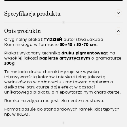
Specyfikacja produktu
Opis produktu
Oryginalny plakat
TYDZIEŃ
autorstwa
Jakuba
Kamińskiego
w formacie
30×40 i 50×70 cm.
Plakat wykonany techniką
druku pigmentoweg
o na
wysokiej jakości
papierze artystycznym
o gramaturze
300g
.
Ta metoda druku charakteryzuje się wysoką
intensywnością kolorów i nieskazitelną jakością
wydruków co w połączeniu z matowym papierem o
delikatnej strukturze daje efekt w postaci
unikatowego plakatu o niepowtarzalnym charakterze.
Ramka na zdjęciu nie jest elementem zestawu.
Format pasuje do standardowych ramek (dostępnych
np. w IKEA).