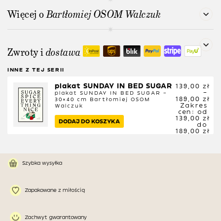
Więcej o
Bartłomiej OSOM Walczuk
Zwroty i
dostawa
INNE Z TEJ SERII
plakat SUNDAY IN BED SUGAR
139,00
zł
–
plakat SUNDAY IN BED SUGAR –
189,00
zł
30×40 cm
Bartłomiej OSOM
Zakres
Walczuk
cen: od
139,00 zł
DODAJ DO KOSZYKA
do
189,00 zł
Szybka wysyłka
Zapakowane z miłością
Zachwyt gwarantowany