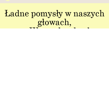
Ładne pomysły w naszych
głowach,
a w Waszych rękach:
Jakość w każdym
Sztuka polskiej
aspekcie
produkcji
Dbałość o detal od plakatu do
Od projektu po opakowania –
opakowania.
wszystko powstaje w Polsce!