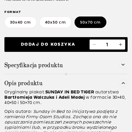
FORMAT
30x40 cm
40x50 cm
50x70 cm
DODAJ DO KOSZYKA
Specyfikacja produktu
Opis produktu
Oryginalny plakat
SUNDAY IN BED
TIGER
autorstwa
Bartłomieja Walczuka i Adeli Madej
w formacie 30×40,
40×50 i 50×70 cm.
Opis autora:
Sunday in Bed to inicjatywa podjęta z
ramienia firmy Osom Studios. Zachęca ona do nie
opuszczania pomieszczeń zwanych powszechnie
sypialniami (lub, w przypadku braku wydzielonego