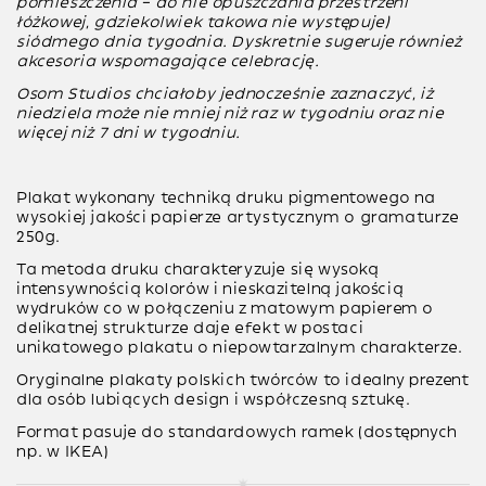
pomieszczenia – do nie opuszczania przestrzeni
łóżkowej, gdziekolwiek takowa nie występuje)
siódmego dnia tygodnia. Dyskretnie sugeruje również
akcesoria wspomagające celebrację.
Osom Studios
chciałoby jednocześnie zaznaczyć, iż
niedziela może nie mniej niż raz w tygodniu oraz nie
więcej niż 7 dni w tygodniu.
Plakat wykonany techniką
druku pigmentowego
na
wysokiej jakości papierze artystycznym o gramaturze
250g
.
Ta metoda druku charakteryzuje się wysoką
intensywnością kolorów i nieskazitelną jakością
wydruków co w połączeniu z matowym papierem o
delikatnej strukturze daje efekt w postaci
unikatowego plakatu o niepowtarzalnym charakterze.
Oryginalne plakaty polskich twórców to idealny prezent
dla osób lubiących design i współczesną sztukę.
Format pasuje do standardowych ramek (dostępnych
np. w IKEA)