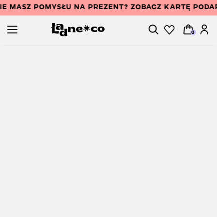
IE MASZ POMYSŁU NA PREZENT? ZOBACZ KARTĘ PODA
0