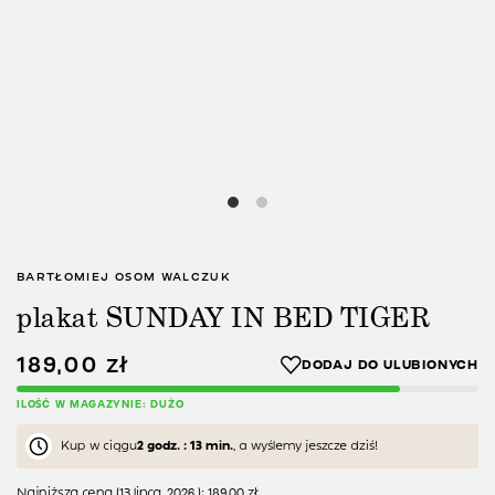
BARTŁOMIEJ OSOM WALCZUK
plakat SUNDAY IN BED TIGER
189,00
zł
ILOŚĆ W MAGAZYNIE: DUŻO
Kup w ciągu
2 godz. : 13 min.
, a wyślemy jeszcze dziś!
Najniższa cena (
13 lipca, 2026
):
189,00
zł