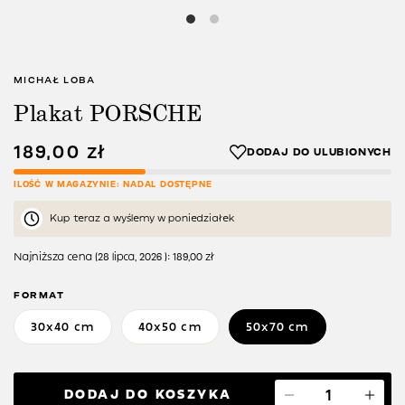
MICHAŁ LOBA
Plakat PORSCHE
189,00
zł
ILOŚĆ W MAGAZYNIE: NADAL DOSTĘPNE
Kup teraz a wyślemy w poniedziałek
Najniższa cena (
28 lipca, 2026
):
189,00
zł
FORMAT
30x40 cm
40x50 cm
50x70 cm
DODAJ DO KOSZYKA