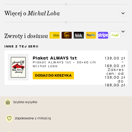
Więcej o
Michał Loba
Zwroty i
dostawa
INNE Z TEJ SERII
Plakat ALWAYS 1st
139,00
zł
–
Plakat ALWAYS 1st – 30×40 cm
189,00
zł
Michał Loba
Zakres
cen: od
DODAJ DO KOSZYKA
139,00 zł
do
189,00 zł
Szybka wysyłka
Zapakowane z miłością