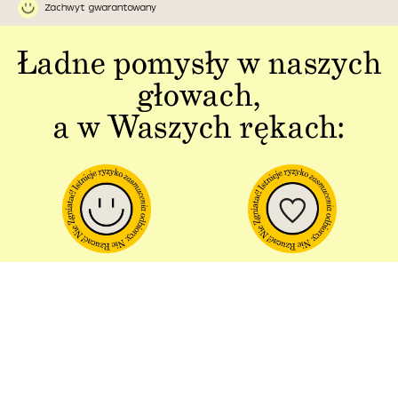
Zachwyt gwarantowany
Ładne pomysły w naszych
głowach,
a w Waszych rękach:
Jakość w każdym
Sztuka polskiej
aspekcie
produkcji
Dbałość o detal od plakatu do
Od projektu po opakowania –
opakowania.
wszystko powstaje w Polsce!