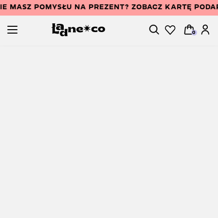
IE MASZ POMYSŁU NA PREZENT? ZOBACZ KARTĘ POD
0