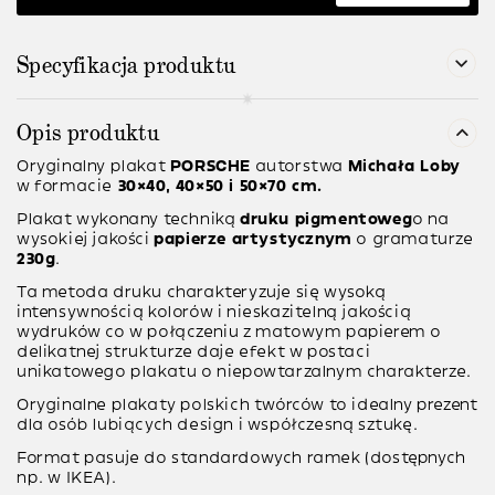
Specyfikacja produktu
Opis produktu
Oryginalny plakat
PORSCHE
autorstwa
Michała Loby
w formacie
30×40, 40×50 i 50×70 cm.
Plakat wykonany techniką
druku pigmentoweg
o na
wysokiej jakości
papierze artystycznym
o gramaturze
230g
.
Ta metoda druku charakteryzuje się wysoką
intensywnością kolorów i nieskazitelną jakością
wydruków co w połączeniu z matowym papierem o
delikatnej strukturze daje efekt w postaci
unikatowego plakatu o niepowtarzalnym charakterze.
Oryginalne plakaty polskich twórców to idealny prezent
dla osób lubiących design i współczesną sztukę.
Format pasuje do standardowych ramek (dostępnych
np. w IKEA).