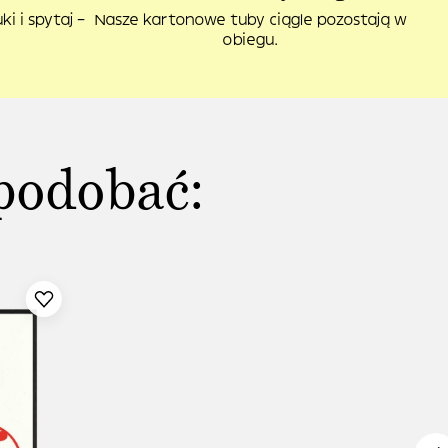
i i spytaj –
Nasze kartonowe tuby ciągle pozostają w
obiegu.
podobać: