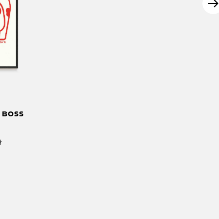
 BOSS
ł