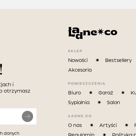
SKLEP
Nowości
Bestsellery
!
Akcesoria
POMIESZCZENIA
jach i
wo otrzymasz
Biuro
Garaż
K
Sypialnia
Salon
ŁADNE.CO
O nas
Artyści
h danych
Regulamin
Polityka 