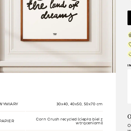
I
WYMIARY
30x40, 40x50, 50x70 cm
O
Corn Crush recycled (ciepła biel z
PAPIER
wtrąceniami)
O
w