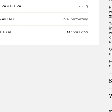
GRAMATURA
230 g
P
w
2
NAKŁAD
nielimitowany
T
i
AUTOR
Michał Loba
w
d
u
O
d
F
n
S
W