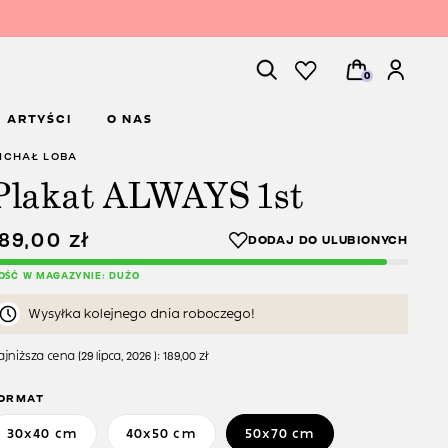
0
ARTYŚCI
O NAS
ICHAŁ LOBA
Plakat ALWAYS 1st
189,00
zł
LOŚĆ W MAGAZYNIE: DUŻO
Wysyłka kolejnego dnia roboczego!
jniższa cena (
29 lipca, 2026
):
189,00
zł
ORMAT
30x40 cm
40x50 cm
50x70 cm