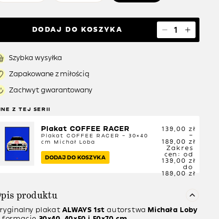
DODAJ DO KOSZYKA
Szybka wysyłka
Zapakowane z miłością
Zachwyt gwarantowany
NNE Z TEJ SERII
Plakat COFFEE RACER
139,00
zł
–
Plakat COFFEE RACER – 30×40
189,00
zł
cm
Michał Loba
Zakres
cen: od
DODAJ DO KOSZYKA
139,00 zł
do
189,00 zł
pis produktu
ryginalny plakat
ALWAYS 1st
autorstwa
Michała Loby
 formacie
30×40, 40×50 i 50×70 cm.