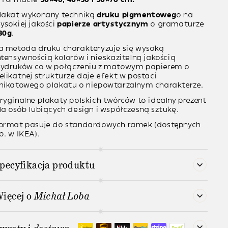
lakat wykonany techniką
druku pigmentoweg
o na
ysokiej jakości
papierze artystycznym
o gramaturze
30g
.
a metoda druku charakteryzuje się wysoką
ntensywnością kolorów i nieskazitelną jakością
ydruków co w połączeniu z matowym papierem o
elikatnej strukturze daje efekt w postaci
nikatowego plakatu o niepowtarzalnym charakterze.
ryginalne plakaty polskich twórców to idealny prezent
la osób lubiących design i współczesną sztukę.
ormat pasuje do standardowych ramek (dostępnych
p. w IKEA).
pecyfikacja produktu
ięcej o
Michał Loba