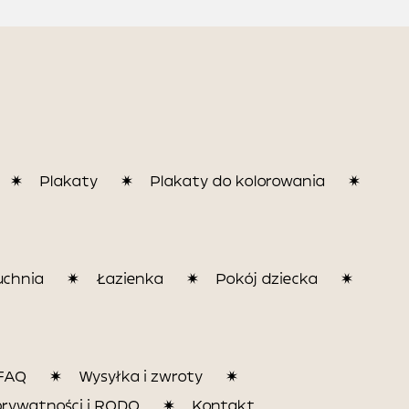
Plakaty
Plakaty do kolorowania
uchnia
Łazienka
Pokój dziecka
FAQ
Wysyłka i zwroty
prywatności i RODO
Kontakt