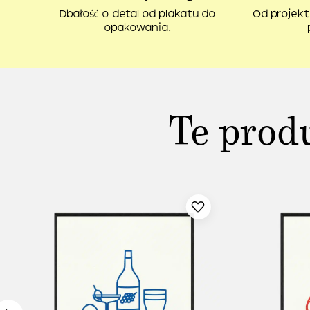
Dbałość o detal od plakatu do
Od projekt
opakowania.
Te prod