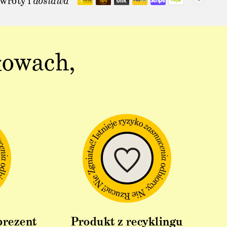
wroty i
dostawa
łowach,
prezent
Produkt z recyklingu