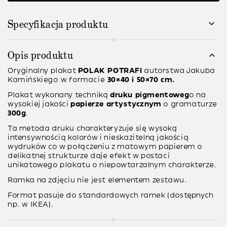
Specyfikacja produktu
Opis produktu
Oryginalny plakat
POLAK POTRAFI
autorstwa
Jakuba
Kamińskiego
w formacie
30×40 i 50×70 cm.
Plakat wykonany techniką
druku pigmentoweg
o na
wysokiej jakości
papierze artystycznym
o gramaturze
300g
.
Ta metoda druku charakteryzuje się wysoką
intensywnością kolorów i nieskazitelną jakością
wydruków co w połączeniu z matowym papierem o
delikatnej strukturze daje efekt w postaci
unikatowego plakatu o niepowtarzalnym charakterze.
Ramka na zdjęciu nie jest elementem zestawu.
Format pasuje do standardowych ramek (dostępnych
np. w IKEA).