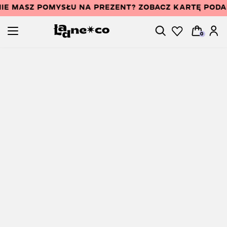
IE MASZ POMYSŁU NA PREZENT? ZOBACZ KARTĘ POD
0