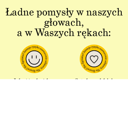
Ładne pomysły w naszych
głowach,
a w Waszych rękach:
Jakość w każdym
Sztuka polskiej
aspekcie
produkcji
Dbałość o detal od plakatu do
Od projektu po opakowania –
opakowania.
wszystko powstaje w Polsce!