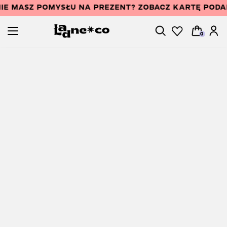
IE MASZ POMYSŁU NA PREZENT? ZOBACZ KARTĘ POD
0