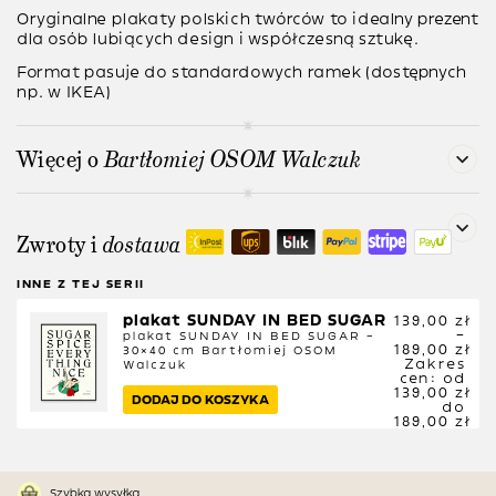
Oryginalne plakaty polskich twórców to idealny prezent
dla osób lubiących design i współczesną sztukę.
Format pasuje do standardowych ramek (dostępnych
np. w IKEA)
Więcej o
Bartłomiej OSOM Walczuk
Zwroty i
dostawa
INNE Z TEJ SERII
plakat SUNDAY IN BED SUGAR
139,00
zł
–
plakat SUNDAY IN BED SUGAR –
189,00
zł
30×40 cm
Bartłomiej OSOM
Zakres
Walczuk
cen: od
139,00 zł
DODAJ DO KOSZYKA
do
189,00 zł
Szybka wysyłka