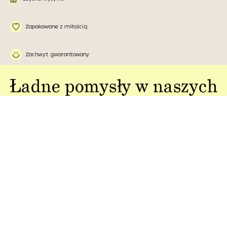
Zapakowane z miłością
Zachwyt gwarantowany
Ładne pomysły w naszych
głowach,
a w Waszych rękach:
Jakość w każdym
Sztuka polskiej
aspekcie
produkcji