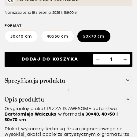
Najniższa cena (
9 sierpnia, 2026
):
189,00
zł
FORMAT
30x40 cm
40x50 cm
50x70 cm
DODAJ DO KOSZYKA
Specyfikacja produktu
Opis produktu
Oryginalny plakat
PIZZA IS AWESOME
autorstwa
Bartłomieja Walczuka
w formacie
30×40, 40×50 i
50×70 cm
.
Plakat wykonany techniką druku pigmentowego na
wysokiej jakości papierze artystycznym o gramaturze