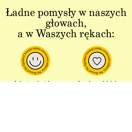
Ładne pomysły w naszych
głowach,
a w Waszych rękach:
Jakość w każdym
Sztuka polskiej
aspekcie
produkcji
Dbałość o detal od plakatu do
Od projektu po opakowania –
opakowania.
wszystko powstaje w Polsce!