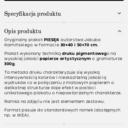
Specyfikacja produktu
Opis produktu
Oryginalny plakat
PIESĘK
autorstwa
Jakuba
Kamińskiego
w formacie
30×40 i 50×70 cm.
Plakat wykonany techniką
druku pigmentoweg
o na
wysokiej jakości
papierze artystycznym
o gramaturze
300g
.
Ta metoda druku charakteryzuje się wysoką
intensywnością kolorów i nieskazitelną jakością
wydruków co w połączeniu z matowym papierem o
delikatnej strukturze daje efekt w postaci
unikatowego plakatu o niepowtarzalnym charakterze.
Ramka na zdjęciu nie jest elementem zestawu.
Format pasuje do standardowych ramek (dostępnych
np. w IKEA).