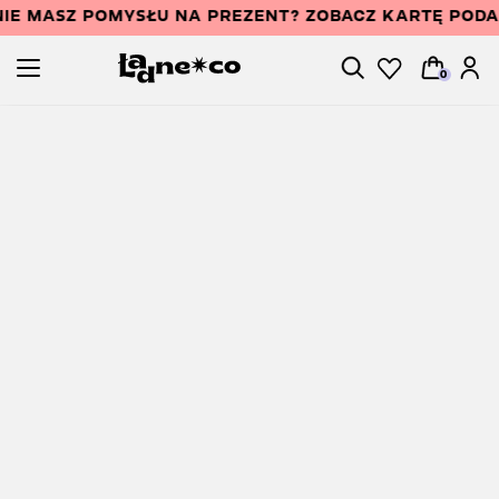
IE MASZ POMYSŁU NA PREZENT? ZOBACZ KARTĘ POD
0