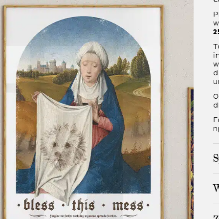
P
w
2
T
i
w
d
u
O
d
F
n
S
W