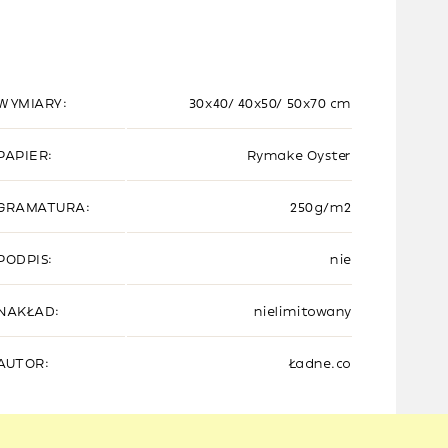
WYMIARY:
30x40/ 40x50/ 50x70 cm
PAPIER:
Rymake Oyster
GRAMATURA:
250g/m2
PODPIS:
nie
NAKŁAD:
nielimitowany
AUTOR:
Ładne.co