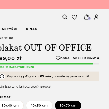
0
ARTYŚCI
O NAS
ADNE CO
plakat OUT OF OFFICE
189,00
zł
LOŚĆ W MAGAZYNIE: DUŻO
Kup w ciągu
7 godz. : 05 min.
, a wyślemy jeszcze dziś!
jniższa cena (
25 lipca, 2026
):
189,00
zł
ORMAT
30x40 cm
40x50 cm
50x70 cm