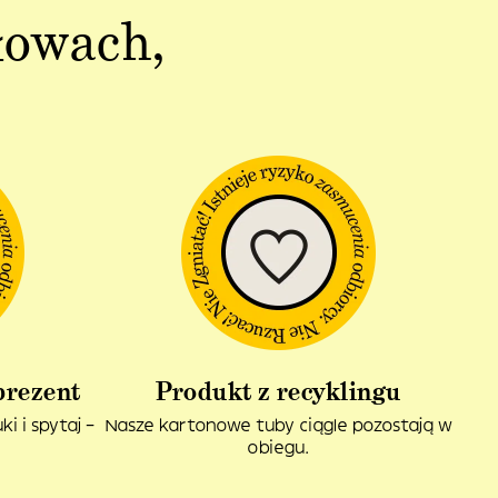
łowach,
prezent
Produkt z recyklingu
i i spytaj –
Nasze kartonowe tuby ciągle pozostają w
obiegu.