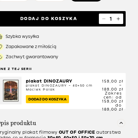
DODAJ DO KOSZYKA
Szybka wysyłka
Zapakowane z miłością
Zachwyt gwarantowany
NNE Z TEJ SERII
plakat DINOZAURY
159,00
zł
–
plakat DINOZAURY – 40×50 cm
189,00
zł
Maciek Polak
Zakres
cen: od
DODAJ DO KOSZYKA
159,00 zł
do
189,00 zł
pis produktu
ryginalny plakat filmowy
OUT OF OFFICE
autorstwa
adne.co w formacie
30×40, 40×50 i 50×70 cm.