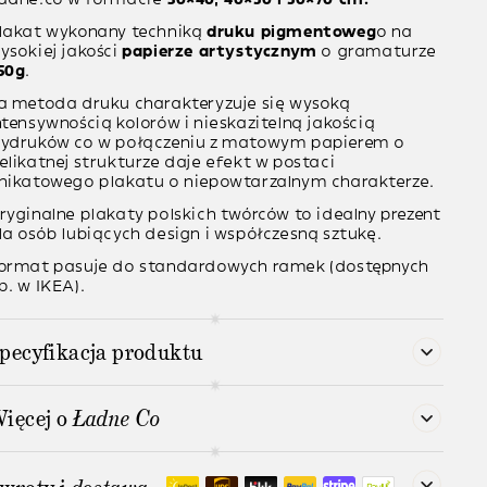
lakat wykonany techniką
druku pigmentoweg
o na
ysokiej jakości
papierze artystycznym
o gramaturze
50g
.
a metoda druku charakteryzuje się wysoką
ntensywnością kolorów i nieskazitelną jakością
ydruków co w połączeniu z matowym papierem o
elikatnej strukturze daje efekt w postaci
nikatowego plakatu o niepowtarzalnym charakterze.
ryginalne plakaty polskich twórców to idealny prezent
la osób lubiących design i współczesną sztukę.
ormat pasuje do standardowych ramek (dostępnych
p. w IKEA).
pecyfikacja produktu
ięcej o
Ładne Co