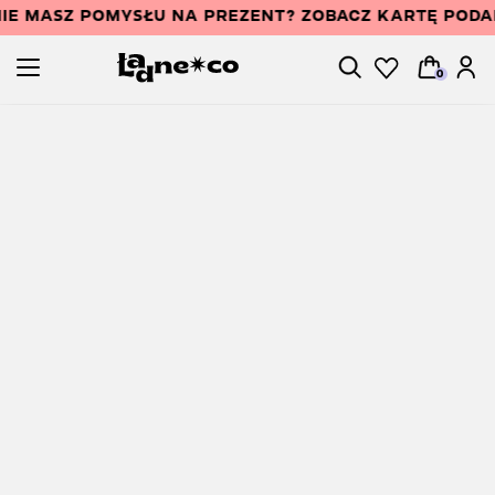
IE MASZ POMYSŁU NA PREZENT? ZOBACZ KARTĘ POD
0