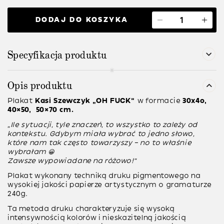
DODAJ DO KOSZYKA
Specyfikacja produktu
Opis produktu
Plakat
Kasi Szewczyk
“OH FUCK”
w formacie
30x4o,
40×50, 50×70 cm.
“Ile sytuacji, tyle znaczeń, to wszystko to zależy od
kontekstu. Gdybym miała wybrać to jedno słowo,
które nam tak często towarzyszy – no to właśnie
wybrałam 😀
Zawsze wypowiadane na różowo!”
Plakat wykonany techniką druku pigmentowego na
wysokiej jakości papierze artystycznym o gramaturze
240g.
Ta metoda druku charakteryzuje się wysoką
intensywnością kolorów i nieskazitelną jakością