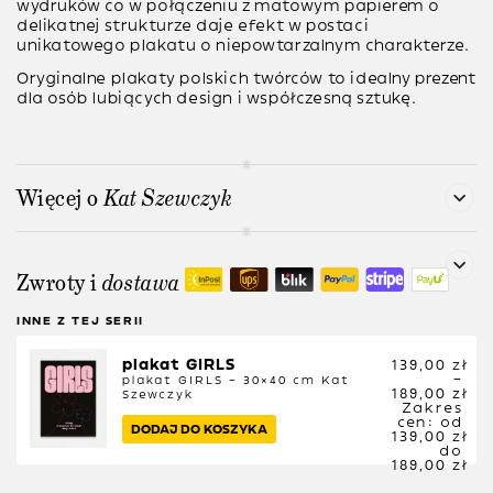
wydruków co w połączeniu z matowym papierem o
delikatnej strukturze daje efekt w postaci
unikatowego plakatu o niepowtarzalnym charakterze.
Oryginalne plakaty polskich twórców to idealny prezent
dla osób lubiących design i współczesną sztukę.
Więcej o
Kat Szewczyk
Zwroty i
dostawa
INNE Z TEJ SERII
plakat GIRLS
139,00
zł
–
plakat GIRLS – 30×40 cm
Kat
189,00
zł
Szewczyk
Zakres
cen: od
DODAJ DO KOSZYKA
139,00 zł
do
189,00 zł