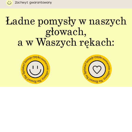
Zachwyt gwarantowany
Ładne pomysły w naszych
głowach,
a w Waszych rękach:
Jakość w każdym
Sztuka polskiej
aspekcie
produkcji
Dbałość o detal od plakatu do
Od projektu po opakowania –
opakowania.
wszystko powstaje w Polsce!