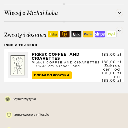
Więcej o
Michał Loba
Zwroty i
dostawa
INNE Z TEJ SERII
Plakat COFFEE  AND 
139,00
zł
CIGARETTES
–
189,00
zł
Plakat COFFEE AND CIGARETTES
Zakres
– 30×40 cm
Michał Loba
cen: od
139,00 zł
DODAJ DO KOSZYKA
do
189,00 zł
Szybka wysyłka
Zapakowane z miłością