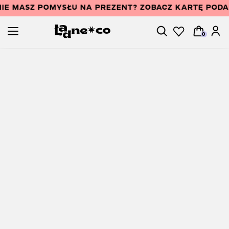
IE MASZ POMYSŁU NA PREZENT? ZOBACZ KARTĘ POD
0