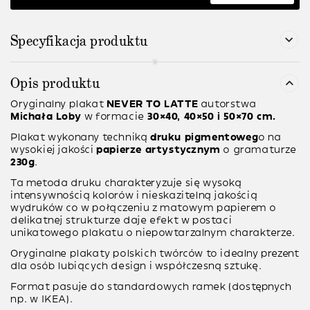
Specyfikacja produktu
Opis produktu
Oryginalny plakat
NEVER TO LATTE
autorstwa
Michała Loby
w formacie
30×40, 40×50 i 50×70 cm.
Plakat wykonany techniką
druku pigmentoweg
o na
wysokiej jakości
papierze artystycznym
o gramaturze
230g
.
Ta metoda druku charakteryzuje się wysoką
intensywnością kolorów i nieskazitelną jakością
wydruków co w połączeniu z matowym papierem o
delikatnej strukturze daje efekt w postaci
unikatowego plakatu o niepowtarzalnym charakterze.
Oryginalne plakaty polskich twórców to idealny prezent
dla osób lubiących design i współczesną sztukę.
Format pasuje do standardowych ramek (dostępnych
np. w IKEA).