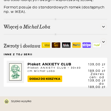
Format pasuje do standardowych ramek (dostępnych
np. w IKEA).
Więcej o
Michał Loba
Zwroty i
dostawa
INNE Z TEJ SERII
Plakat ANXIETY CLUB
139,00
zł
–
Plakat ANXIETY CLUB – 30×40
189,00
zł
cm
Michał Loba
Zakres
cen: od
DODAJ DO KOSZYKA
139,00 zł
do
189,00 zł
Szybka wysyłka