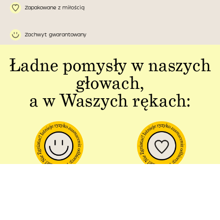
Zapakowane z miłością
Zachwyt gwarantowany
Ładne pomysły w naszych
głowach,
a w Waszych rękach:
Jakość w każdym
Sztuka polskiej
aspekcie
produkcji
Dbałość o detal od plakatu do
Od projektu po opakowania –
opakowania.
wszystko powstaje w Polsce!