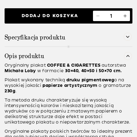
DODAJ DO KOSZYKA
Specyfikacja produktu
Opis produktu
Oryginalny plakat
COFFEE & CIGARETTES
autorstwa
Michała Loby
w formacie
30×40, 40×50 i 50×70 cm.
Plakat wykonany techniką
druku pigmentoweg
o na
wysokiej jakości
papierze artystycznym
o gramaturze
230g
.
Ta metoda druku charakteryzuje się wysoką
intensywnością kolorów i nieskazitelną jakością
wydruków co w połączeniu z matowym papierem o
delikatnej strukturze daje efekt w postaci
unikatowego plakatu o niepowtarzalnym charakterze.
Oryginalne plakaty polskich twórców to idealny prezent
dla osób lubiących design i współczesną sztukę.