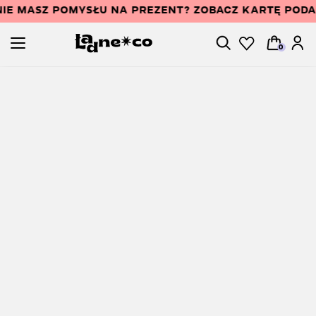
IE MASZ POMYSŁU NA PREZENT? ZOBACZ KARTĘ POD
0