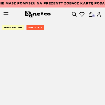
IE MASZ POMYSŁU NA PREZENT? ZOBACZ KARTĘ POD
0
BESTSELLER
SOLD OUT