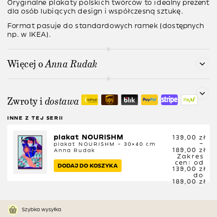
Oryginalne plakaty polskich twórców to idealny prezent
dla osób lubiących design i współczesną sztukę.
Format pasuje do standardowych ramek (dostępnych
np. w IKEA).
Więcej o
Anna Rudak
Zwroty i
dostawa
INNE Z TEJ SERII
plakat NOURISHM
139,00
zł
–
plakat NOURISHM – 30×40 cm
189,00
zł
Anna Rudak
Zakres
cen: od
DODAJ DO KOSZYKA
139,00 zł
do
189,00 zł
Szybka wysyłka