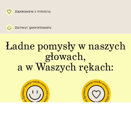
Zapakowane z miłością
Zachwyt gwarantowany
Ładne pomysły w naszych
głowach,
a w Waszych rękach:
Jakość w każdym
Sztuka polskiej
aspekcie
produkcji