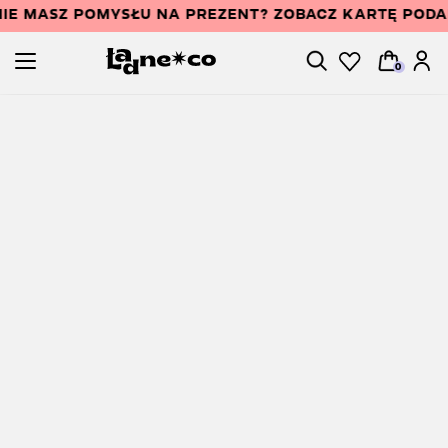
IE MASZ POMYSŁU NA PREZENT? ZOBACZ KARTĘ POD
0