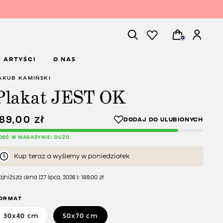
0
ARTYŚCI
O NAS
AKUB KAMIŃSKI
Plakat JEST OK
189,00
zł
LOŚĆ W MAGAZYNIE: DUŻO
Kup teraz a wyślemy w poniedziałek
jniższa cena (
27 lipca, 2026
):
189,00
zł
ORMAT
30x40 cm
50x70 cm