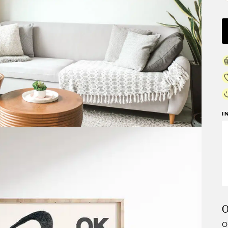
I
O
O