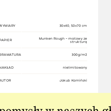
WYMIARY
30x40, 50x70 cm
Munken Rough – matowy ze
PAPIER
strukturą
GRAMATURA
300g/m2
NAKŁAD
nielimitowany
AUTOR
Jakub Kamiński
pomysły w naszych g