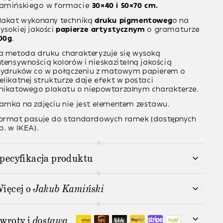
amińskiego
w formacie
30×40 i 50×70 cm.
lakat wykonany techniką
druku pigmentoweg
o na
ysokiej jakości
papierze artystycznym
o gramaturze
00g
.
a metoda druku charakteryzuje się wysoką
ntensywnością kolorów i nieskazitelną jakością
ydruków co w połączeniu z matowym papierem o
elikatnej strukturze daje efekt w postaci
nikatowego plakatu o niepowtarzalnym charakterze.
amka na zdjęciu nie jest elementem zestawu.
ormat pasuje do standardowych ramek (dostępnych
p. w IKEA).
pecyfikacja produktu
ięcej o
Jakub Kamiński
wroty i
dostawa