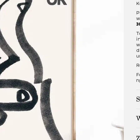
K
P
w
3
T
i
w
d
u
R
F
n
S
W
Z