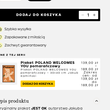
DODAJ DO KOSZYKA
Szybka wysyłka
Zapakowane z miłością
Zachwyt gwarantowany
NNE Z TEJ SERII
Plakat POLAND WELCOMES 
139,00
zł
YOU pomarańczowy
–
189,00
zł
Plakat POLAND WELCOMES YOU
Zakres
pomarańczowy – 30×40 cm
Jakub
cen: od
Kamiński
139,00 zł
do
DODAJ DO KOSZYKA
189,00 zł
pis produktu
ryginalny plakat
JEST OK
autorstwa
Jakuba