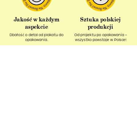
Jakość w każdym
Sztuka polskiej
aspekcie
produkcji
Dbałość o detal od plakatu do
Od projektu po opakowania –
opakowania.
wszystko powstaje w Polsce!
Idealny pomysł na
Produkt z recyklingu
prezent
Nasze kartonowe tuby ciągle
Podaruj bliskim kawałek sztuki i
pozostają w obiegu.
spytaj – Ładne, co?