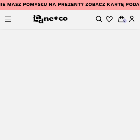
IE MASZ POMYSŁU NA PREZENT? ZOBACZ KARTĘ POD
0