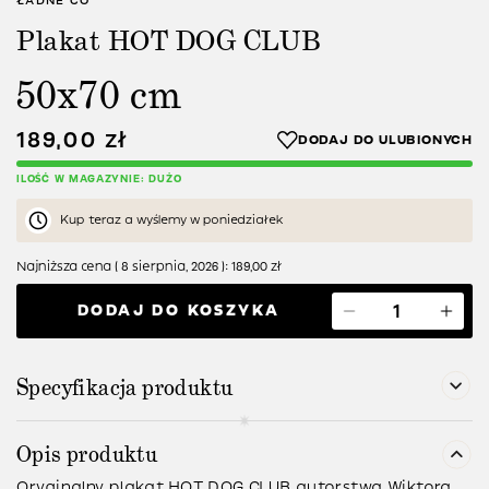
ŁADNE CO
Plakat HOT DOG CLUB
50x70 cm
189,00
zł
ILOŚĆ W MAGAZYNIE: DUŻO
Kup teraz a wyślemy w poniedziałek
Najniższa cena (
8 sierpnia, 2026
):
189,00
zł
DODAJ DO KOSZYKA
Specyfikacja produktu
Opis produktu
Oryginalny plakat HOT DOG CLUB autorstwa Wiktora