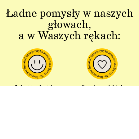
Ładne pomysły w naszych
głowach,
a w Waszych rękach:
Jakość w każdym
Sztuka polskiej
aspekcie
produkcji
Dbałość o detal od plakatu do
Od projektu po opakowania –
opakowania.
wszystko powstaje w Polsce!