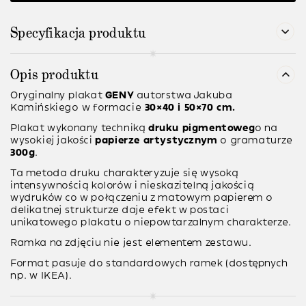
Specyfikacja produktu
Opis produktu
Oryginalny plakat
GENY
autorstwa
Jakuba
Kamińskiego
w formacie
30×40 i 50×70 cm.
Plakat wykonany techniką
druku pigmentoweg
o na
wysokiej jakości
papierze artystycznym
o gramaturze
300g
.
Ta metoda druku charakteryzuje się wysoką
intensywnością kolorów i nieskazitelną jakością
wydruków co w połączeniu z matowym papierem o
delikatnej strukturze daje efekt w postaci
unikatowego plakatu o niepowtarzalnym charakterze.
Ramka na zdjęciu nie jest elementem zestawu.
Format pasuje do standardowych ramek (dostępnych
np. w IKEA).