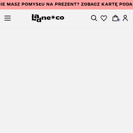
IE MASZ POMYSŁU NA PREZENT? ZOBACZ KARTĘ POD
0