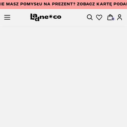
IE MASZ POMYSŁU NA PREZENT? ZOBACZ KARTĘ POD
0