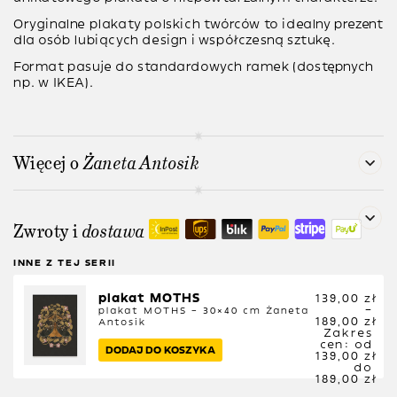
Oryginalne plakaty polskich twórców to idealny prezent
dla osób lubiących design i współczesną sztukę.
Format pasuje do standardowych ramek (dostępnych
np. w IKEA).
Więcej o
Żaneta Antosik
Zwroty i
dostawa
INNE Z TEJ SERII
plakat MOTHS
139,00
zł
–
plakat MOTHS – 30×40 cm
Żaneta
189,00
zł
Antosik
Zakres
cen: od
DODAJ DO KOSZYKA
139,00 zł
do
189,00 zł