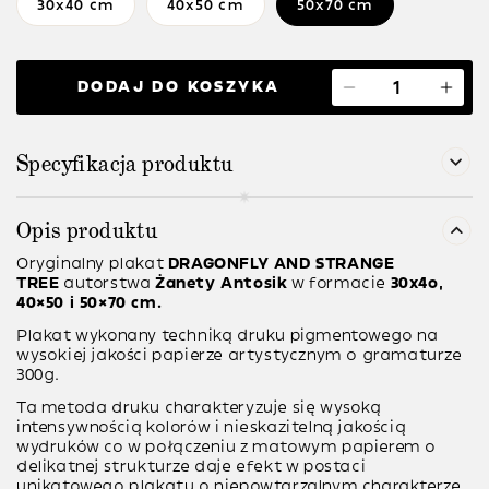
30x40 cm
40x50 cm
50x70 cm
DODAJ DO KOSZYKA
Specyfikacja produktu
Opis produktu
Oryginalny plakat
DRAGONFLY AND STRANGE
TREE
autorstwa
Żanety Antosik
w formacie
30x4o,
40×50 i 50×70 cm.
Plakat wykonany techniką druku pigmentowego na
wysokiej jakości papierze artystycznym o gramaturze
300g.
Ta metoda druku charakteryzuje się wysoką
intensywnością kolorów i nieskazitelną jakością
wydruków co w połączeniu z matowym papierem o
delikatnej strukturze daje efekt w postaci
unikatowego plakatu o niepowtarzalnym charakterze.