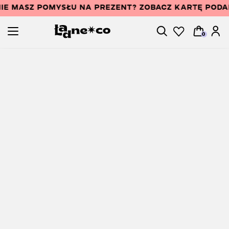
IE MASZ POMYSŁU NA PREZENT? ZOBACZ KARTĘ POD
0