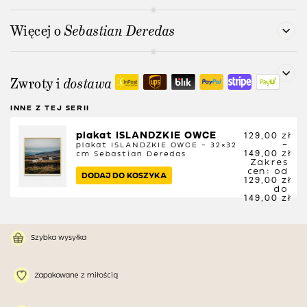
Więcej o
Sebastian Deredas
Zwroty i
dostawa
INNE Z TEJ SERII
plakat ISLANDZKIE OWCE
129,00
zł
–
plakat ISLANDZKIE OWCE – 32×32
149,00
zł
cm
Sebastian Deredas
Zakres
cen: od
DODAJ DO KOSZYKA
129,00 zł
do
149,00 zł
Szybka wysyłka
Zapakowane z miłością