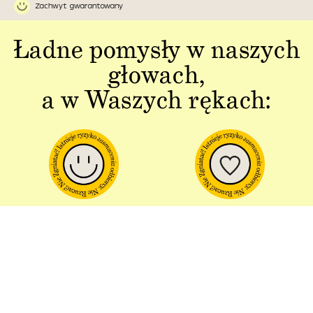
Zachwyt gwarantowany
Ładne pomysły w naszych
głowach,
a w Waszych rękach:
Jakość w każdym
Sztuka polskiej
aspekcie
produkcji
Dbałość o detal od plakatu do
Od projektu po opakowania –
opakowania.
wszystko powstaje w Polsce!